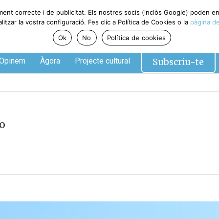
ment correcte i de publicitat. Els nostres socis (inclòs Google) poden 
tzar la vostra configuració. Fes clic a Política de Cookies o la
pàgina de
Ok
No
Política de cookies
Subscriu-te
Opinem
Àgora
Projecte cultural
o