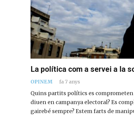
La política com a servei a la s
OPINEM
fa 7 anys
Quins partits polítics es comprometen 
diuen en campanya electoral? Es comp
gairebé sempre? Estem farts de manipu