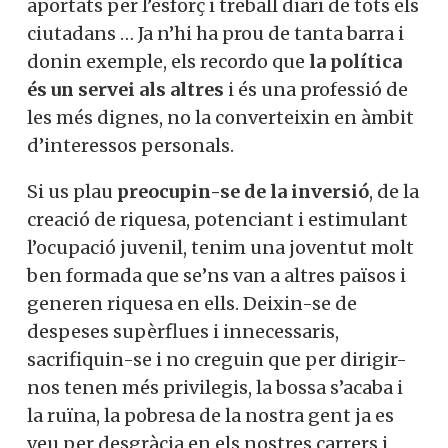
aportats per l’esforç i treball diari de tots els
ciutadans … Ja n’hi ha prou de tanta barra i
donin exemple, els recordo que
la política
és un servei als altres
i és una professió de
les més dignes, no la converteixin en àmbit
d’interessos personals.
Si us plau
preocupin-se de la inversió
, de la
creació de riquesa, potenciant i estimulant
l’ocupació juvenil, tenim una joventut molt
ben formada que se’ns van a altres països i
generen riquesa en ells. Deixin-se de
despeses supèrflues i innecessaris,
sacrifiquin-se i no creguin que per dirigir-
nos tenen més privilegis, la bossa s’acaba i
la ruïna, la pobresa de la nostra gent ja es
veu per desgràcia en els nostres carrers i