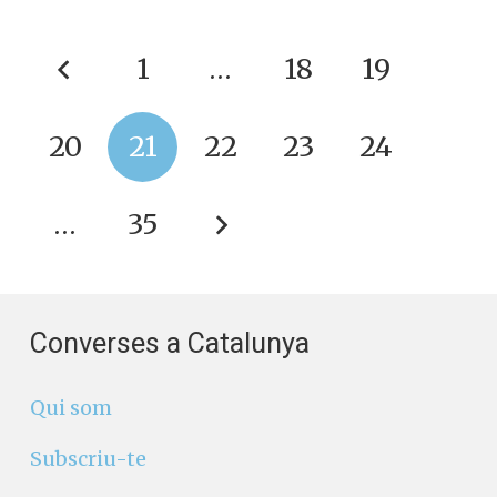
1
…
18
19
20
21
22
23
24
…
35
Converses a Catalunya
Qui som
Subscriu-te