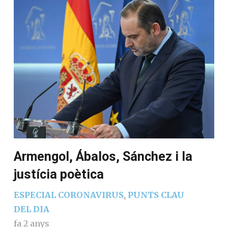
Armengol, Ábalos, Sánchez i la
justícia poètica
ESPECIAL CORONAVIRUS
,
PUNTS CLAU
DEL DIA
fa 2 anys