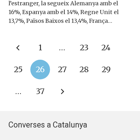
l’estranger, la segueix Alemanya amb el
16%, Espanya amb el 14%, Regne Unit el
13,7%, Països Baixos el 13,4%, França…
1
…
23
24
25
26
27
28
29
…
37
Converses a Catalunya