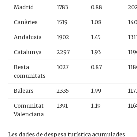
Madrid
1783
0.88
202
Canàries
1519
1.08
140
Andalusia
1902
1.45
131
Catalunya
2297
1.93
119
Resta
1027
0.87
118
comunitats
Balears
2335
1.99
117
Comunitat
1391
1.19
116
Valenciana
Les dades de despesa turística acumulades