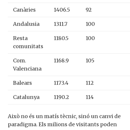
Canàries
1406.5
92
Andalusia
1311.7
100
Resta
1180.5
100
comunitats
Com.
1168.9
105
Valenciana
Balears
1173.4
112
Catalunya
1190.2
114
Això no és un matís tècnic, sinó un canvi de
paradigma. Els milions de visitants poden