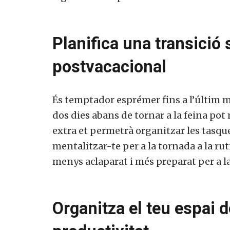
Planifica una transició s
postvacacional
És temptador esprémer fins a l’últim mi
dos dies abans de tornar a la feina pot
extra et permetrà organitzar les tasques
mentalitzar-te per a la tornada a la rutin
menys aclaparat i més preparat per a la
Organitza el teu espai de