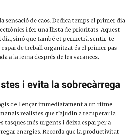
sensació de caos. Dedica temps el primer dia
ectrònics i fer una llista de prioritats. Aquest
 dia, sinó que també et permetrà sentir-te
espai de treball organitzat és el primer pas
da a la feina després de les vacances.
stes i evita la sobrecàrrega
col·laborar a Converses a Cata
’hagis de llençar immediatament a un ritme
tmanals realistes que t’ajudin a recuperar la
s tasques més urgents i deixa espai per a
egar energies. Recorda que la productivitat
Et convidem a participar i ser un