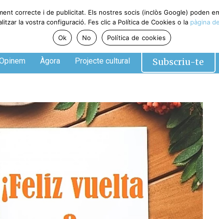
ent correcte i de publicitat. Els nostres socis (inclòs Google) poden em
zar la vostra configuració. Fes clic a Política de Cookies o la
pàgina de 
Ok
No
Política de cookies
Subscriu-te
pinem
Àgora
Projecte cultural