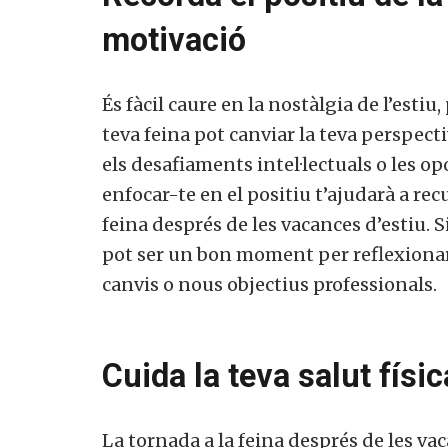
motivació
És fàcil caure en la nostàlgia de l’estiu
teva feina pot canviar la teva perspecti
els desafiaments intel·lectuals o les o
enfocar-te en el positiu t’ajudarà a rec
feina després de les vacances d’estiu. Si
pot ser un bon moment per reflexionar s
canvis o nous objectius professionals.
Cuida la teva salut físic
La tornada a la feina després de les vac