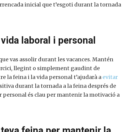
encada inicial que t’esgoti durant la tornada
membre actiu de la nostra comunitat.
ull col·laborar
No, però vull re
vida laboral i personal
ctivament
butlletí
 que vas assolir durant les vacances. Mantén
rcici, llegint o simplement gaudint de
e la feina i la vida personal t’ajudarà a
evitar
tiva durant la tornada a la feina després de
r personal és clau per mantenir la motivació a
 teva feina per mantenir la