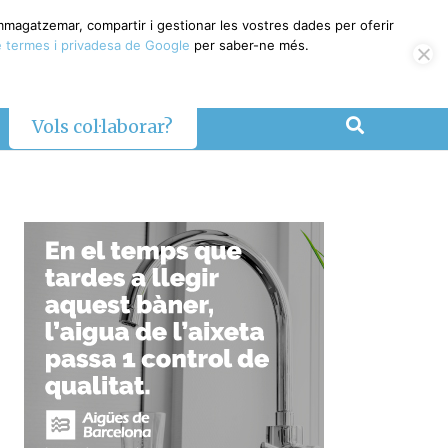
magatzemar, compartir i gestionar les vostres dades per oferir
termes i privadesa de Google
per saber-ne més.
Vols col·laborar?