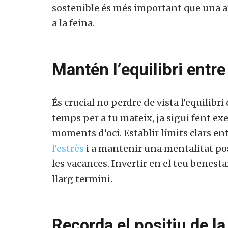
sostenible és més important que una arr
a la feina.
Si, v
Mantén l’equilibri entre 
a
És crucial no perdre de vista l’equilibri
temps per a tu mateix, ja sigui fent exe
moments d’oci. Establir límits clars entr
l’estrès
i a mantenir una mentalitat posi
les vacances. Invertir en el teu benesta
llarg termini.
Recorda el positiu de la