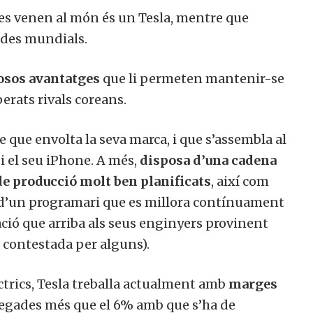
 es venen al món és un Tesla, mentre que
ndes mundials.
osos avantatges
que li permeten mantenir-se
erats rivals coreans.
 que envolta la seva marca, i que s’assembla al
 el seu iPhone. A més,
disposa d’una cadena
e producció molt ben planificats
, així com
i d’un programari que es millora contínuament
ació que arriba als seus enginyers provinent
t contestada per alguns).
ctrics, Tesla treballa actualment amb
marges
 vegades més que el 6% amb que s’ha de