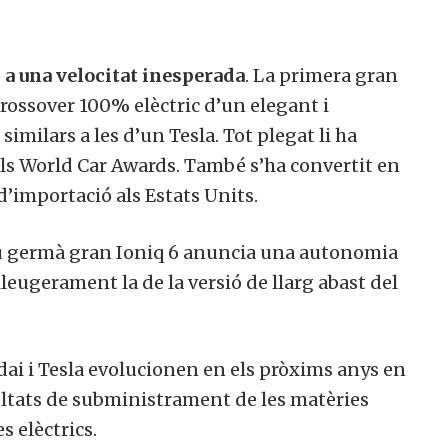
 a una velocitat inesperada
. La primera gran
crossover 100% elèctric d’un elegant i
imilars a les d’un Tesla. Tot plegat li ha
dels World Car Awards. També s’ha convertit en
 d’importació als Estats Units.
eu germà gran Ioniq 6 anuncia una autonomia
lleugerament la de la versió de llarg abast del
ai i Tesla evolucionen en els pròxims anys en
ultats de subministrament de les matèries
s elèctrics.