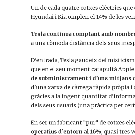
Un de cada quatre cotxes elèctrics que
Hyundai i Kia omplen el 14% de les ve
Tesla continua comptant amb nombr
a una còmoda distància dels seus inesp
D’entrada, Tesla gaudeix del misticisme
que en el seu moment catapultà Apple i
de subministrament i d’uns mitjans d
d’una xarxa de càrrega ràpida pròpia 
gràcies a la ingent quantitat d’inform
dels seus usuaris (una pràctica per cer
En ser un fabricant “pur” de cotxes elè
operatius d’entorn al 16%
, quasi tres