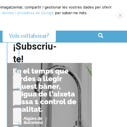
emmagatzemar, compartir i gestionar les vostres dades per oferir
 termes i privadesa de Google
per saber-ne més.
Vols col·laborar?
¡Subscriu-
te!