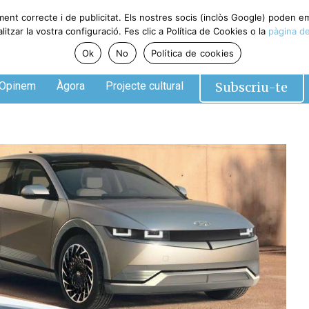
ment correcte i de publicitat. Els nostres socis (inclòs Google) poden 
tzar la vostra configuració. Fes clic a Política de Cookies o la
pàgina de
Ok
No
Política de cookies
Subscriu-te
Opinem
Àgora
Projecte cultural