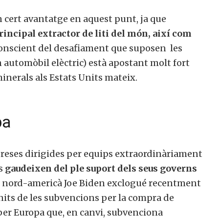
 cert avantatge en aquest punt, ja que
rincipal extractor de liti del món, així com
 conscient del desafiament que suposen les
n automòbil elèctric) està apostant molt fort
inerals als Estats Units mateix.
pa
reses dirigides per equips extraordinàriament
és
gaudeixen del ple suport dels seus governs
nt nord-americà Joe Biden exclogué recentment
 Units de les subvencions per la compra de
per Europa que, en canvi, subvenciona