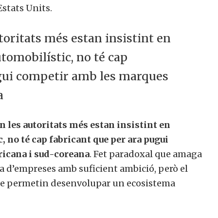
Estats Units.
utoritats més estan insistint en
automobilístic, no té cap
ugui competir amb les marques
a
n les autoritats més estan insistint en
c, no té cap fabricant que per ara pugui
icana i sud-coreana
. Fet paradoxal que amaga
ca d’empreses amb suficient ambició, però el
 que permetin desenvolupar un ecosistema