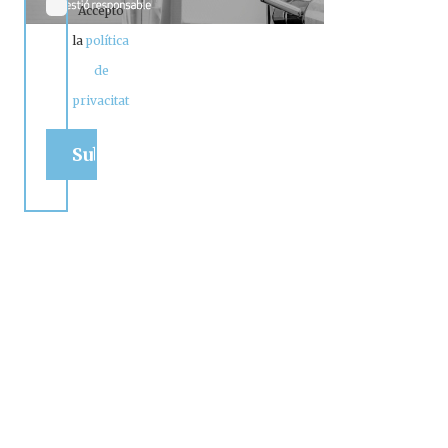
Accepto
la
política
de
privacitat