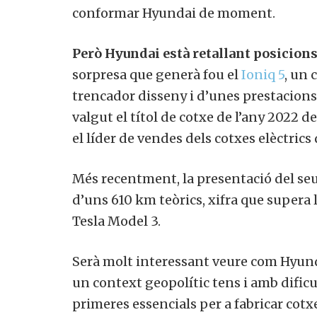
conformar Hyundai de moment.
Però Hyundai està retallant posicions
sorpresa que generà fou el
Ioniq 5
, un 
trencador disseny i d’unes prestacions s
valgut el títol de cotxe de l’any 2022 
el líder de vendes dels cotxes elèctrics
Més recentment, la presentació del s
d’uns 610 km teòrics, xifra que supera 
Tesla Model 3.
Serà molt interessant veure com Hyund
un context geopolític tens i amb dific
primeres essencials per a fabricar cotxe