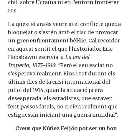
civil sobre Ucraïna ni en l’entorn fronterer
rus.
La qüestió ara és veure si el conflicte queda
bloquejat o s’estén amb el risc de provocar
un
greu enfrontament bèl·lic
. Cal recordar
en aquest sentit el que l’historiador Eric
Hobsbawm escrivia a
La era
del
Imperio, 1875-1914
: “Però el seu esclat no
s’esperava realment. Fins i tot durant els
últims dies de la crisi internacional del
juliol del 1914, quan la situació ja era
desesperada, els estadistes, que estaven
fent passos fatals, no creien realment que
estiguessin iniciant una guerra mundial”.
Creus que Núñez Feijóo pot ser un bon