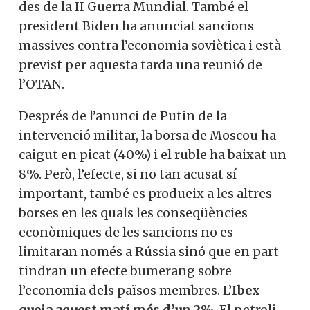
des de la II Guerra Mundial. També el
president Biden ha anunciat sancions
massives contra l’economia soviètica i està
previst per aquesta tarda una reunió de
l’OTAN.
Després de l’anunci de Putin de la
intervenció militar, la borsa de Moscou ha
caigut en picat (40%) i el ruble ha baixat un
8%. Però, l’efecte, si no tan acusat sí
important, també es produeix a les altres
borses en les quals les conseqüències
econòmiques de les sancions no es
limitaran només a Rússia sinó que en part
tindran un efecte bumerang sobre
l’economia dels països membres. L’
Ibex
queia aquest matí més d’un 2%
. El petroli