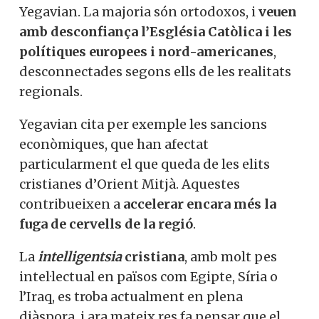
Yegavian. La majoria són ortodoxos, i
veuen
amb desconfiança l’Església Catòlica i les
polítiques europees i nord-americanes
,
desconnectades segons ells de les realitats
regionals.
Yegavian cita per exemple les sancions
econòmiques, que han afectat
particularment el que queda de les elits
cristianes d’Orient Mitjà. Aquestes
contribueixen a
accelerar encara més la
fuga de cervells de la regió
.
La
intelligentsia
cristiana
, amb molt pes
intel·lectual en països com Egipte, Síria o
l’Iraq, es troba actualment en plena
diàspora, i ara mateix res fa pensar que el