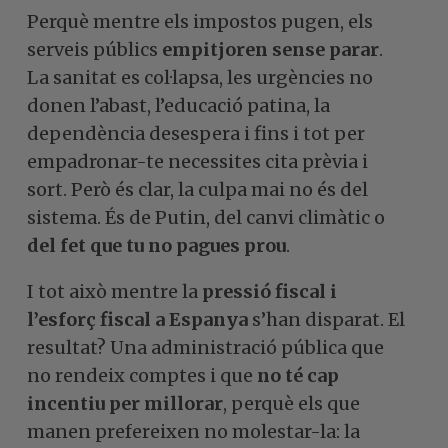
Perquè mentre els impostos pugen, els
serveis públics
empitjoren sense parar
.
La sanitat es col·lapsa, les urgències no
donen l’abast, l’educació patina, la
dependència desespera i fins i tot per
empadronar-te necessites cita prèvia i
sort. Però és clar, la culpa mai no és del
sistema. És de Putin, del canvi climàtic o
del fet que tu no pagues prou
.
I tot això mentre la
pressió fiscal i
l’esforç fiscal a Espanya
s’han disparat. El
resultat? Una administració pública que
no rendeix comptes i que
no té cap
incentiu per millorar
, perquè els que
manen prefereixen no molestar-la: la