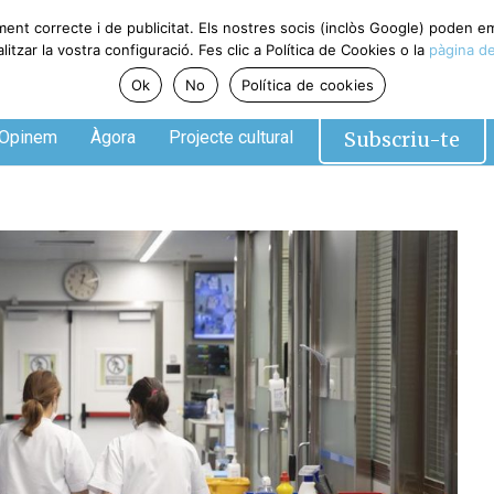
ment correcte i de publicitat. Els nostres socis (inclòs Google) poden 
tzar la vostra configuració. Fes clic a Política de Cookies o la
pàgina de
Ok
No
Política de cookies
Subscriu-te
Opinem
Àgora
Projecte cultural