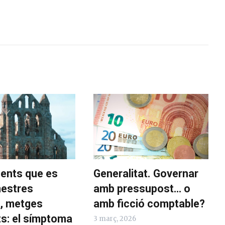
ents que es
Generalitat. Governar
mestres
amb pressupost… o
s, metges
amb ficció comptable?
ts: el símptoma
3 març, 2026