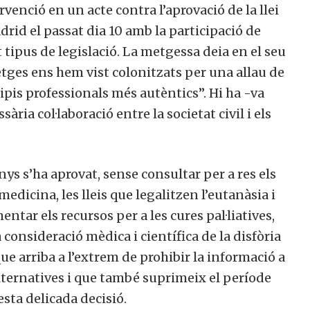
venció en un acte contra l’aprovació de la llei
drid el passat dia 10 amb la participació de
 tipus de legislació. La metgessa deia en el seu
etges ens hem vist colonitzats per una allau de
ipis professionals més autèntics”. Hi ha -va
ària col·laboració entre la societat civil i els
nys s’ha aprovat, sense consultar per a res els
edicina, les lleis que legalitzen l’eutanàsia i
mentar els recursos per a les cures pal·liatives,
 consideració mèdica i científica de la disfòria
ue arriba a l’extrem de prohibir la informació a
lternatives i que també suprimeix el període
sta delicada decisió.