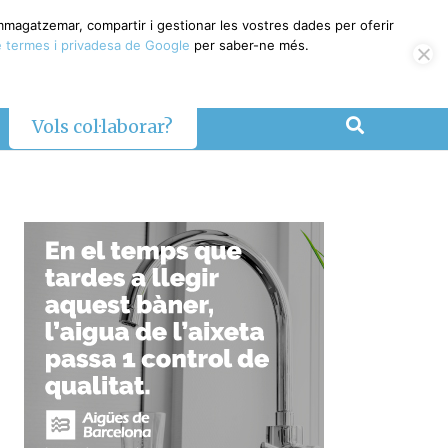
emmagatzemar, compartir i gestionar les vostres dades per oferir
 termes i privadesa de Google
per saber-ne més.
Vols col·laborar?