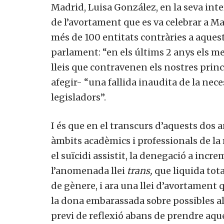
Madrid, Luisa González, en la seva inter
de l’avortament que es va celebrar a Ma
més de 100 entitats contràries a aquest
parlament: “en els últims 2 anys els m
lleis que contravenen els nostres princ
afegir- “una fallida inaudita de la necess
legisladors”.
I és que en el transcurs d’aquests dos a
àmbits acadèmics i professionals de la m
el suïcidi assistit, la denegació a incre
l’anomenada llei
trans,
que liquida tota
de gènere, i ara una llei d’avortament q
la dona embarassada sobre possibles a
previ de reflexió abans de prendre aque