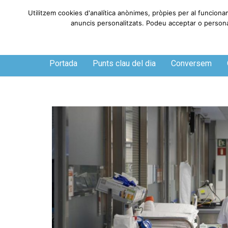
Utilitzem cookies d'analítica anònimes, pròpies per al funciona
anuncis personalitzats. Podeu acceptar o personali
Diumenge, 9 de agosto de 2026
Portada
Punts clau del dia
Conversem