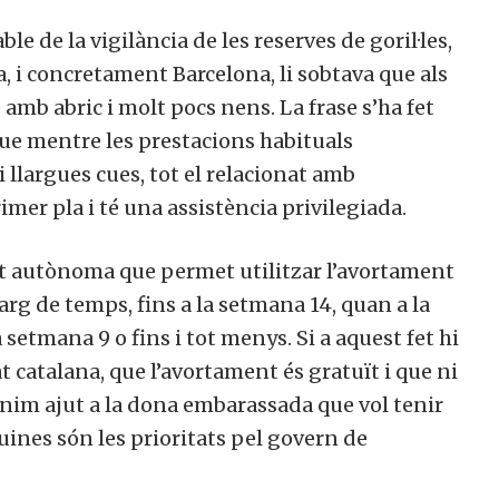
 de la vigilància de les reserves de goril·les,
, i concretament Barcelona, li sobtava que als
 amb abric i molt pocs nens. La frase s’ha fet
ue mentre les prestacions habituals
llargues cues, tot el relacionat amb
imer pla i té una assistència privilegiada.
t autònoma que permet utilitzar l’avortament
rg de temps, fins a la setmana 14, quan a la
 setmana 9 o fins i tot menys. Si a aquest fet hi
t catalana, que l’avortament és gratuït i que ni
 mínim ajut a la dona embarassada que vol tenir
uines són les prioritats pel govern de