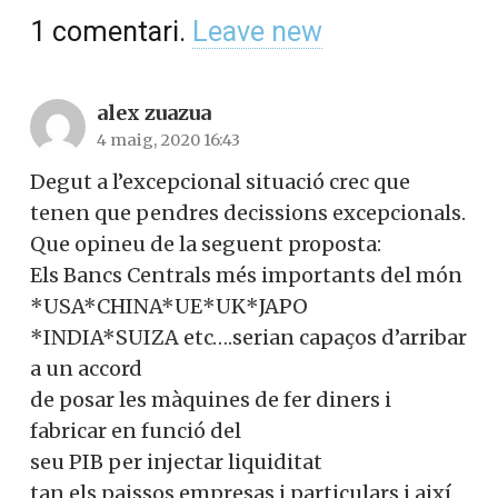
1
comentari
.
Leave new
alex zuazua
4 maig, 2020 16:43
Degut a l’excepcional situació crec que
tenen que pendres decissions excepcionals.
Que opineu de la seguent proposta:
Els Bancs Centrals més importants del món
*USA*CHINA*UE*UK*JAPO
*INDIA*SUIZA etc….serian capaços d’arribar
a un accord
de posar les màquines de fer diners i
fabricar en funció del
seu PIB per injectar liquiditat
tan els paissos,empresas i particulars i així