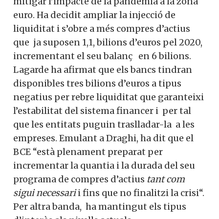
mitigar l’impacte de la pandèmia a la zona
euro. Ha decidit ampliar la injecció de
liquiditat i s’obre a més compres d’actius
que ja suposen 1,1, bilions d’euros pel 2020,
incrementant el seu balanç en 6 bilions.
Lagarde ha afirmat que els bancs tindran
disponibles tres bilions d’euros a tipus
negatius per rebre liquiditat que garanteixi
l’estabilitat del sistema financer i per tal
que les entitats puguin traslladar-la a les
empreses. Emulant a Draghi, ha dit que el
BCE “està plenament preparat per
incrementar la quantia i la durada del seu
programa de compres d’actius
tant com
sigui necessari
i fins que no finalitzi la crisi“.
Per altra banda, ha mantingut els tipus