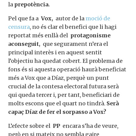
la
prepotència.
Pel que fa a
Vox,
autor de la
moció de
censura
, no és clar el benefici que li hagi
reportat més enllà del
protagonisme
aconseguit,
que segurament n’era el
principal interès i en aquest sentit
l’objectiu ha quedat cobert. El problema de
fons és si aquesta operació haurà beneficiat
més a Vox que a Díaz, perquè un punt
crucial de la contesa electoral futura serà
qui queda tercer i, per tant, beneficiari de
molts escons que el quart no tindrà.
Serà
capaç Díaz de fer el sorpasso a Vox?
L’efecte sobre el
PP
encara s’ha de veure,
però en si mateix no sembla gaire