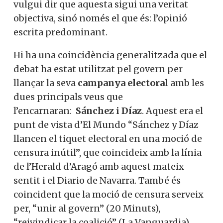
vulgui dir que aquesta sigui una veritat
objectiva, sinó només el que és: l’opinió
escrita predominant.
Hi ha una coincidència generalitzada que el
debat ha estat utilitzat pel govern per
llançar la seva
campanya electoral
amb les
dues principals veus que
l’encarnaran:
Sánchez i Díaz
. Aquest era el
punt de vista d’El Mundo “Sánchez y Díaz
llancen el tiquet electoral en una moció de
censura inútil”, que coincideix amb la línia
de l’Herald d’Aragó amb aquest mateix
sentit i el Diario de Navarra. També és
coincident que la moció de censura serveix
per, “unir al govern” (20 Minuts),
“reivindicar la coalició” (La Vanguardia),