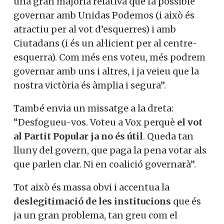
una gran majoria relativa que fa possible
governar amb Unidas Podemos (i això és
atractiu per al vot d’esquerres) i amb
Ciutadans (i és un al·licient per al centre-
esquerra). Com més ens voteu, més podrem
governar amb uns i altres, i ja veieu que la
nostra victòria és àmplia i segura”.
També envia un missatge a la dreta:
“Desfogueu-vos. Voteu a Vox perquè
el vot
al Partit Popular ja no és útil
. Queda tan
lluny del govern, que paga la pena votar als
que parlen clar. Ni en coalició governarà”.
Tot això és massa obvi i accentua la
deslegitimació de les institucions
que és
ja un gran problema, tan greu com el