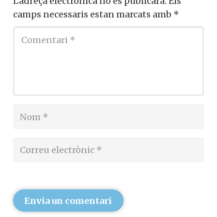
L'adreça electrònica no es publicarà.
Els
camps necessaris estan marcats amb
*
Envia un comentari