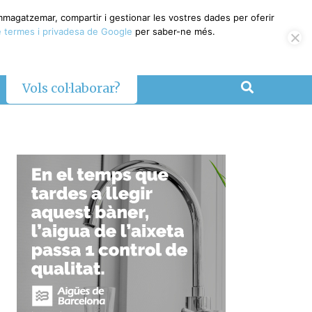
emmagatzemar, compartir i gestionar les vostres dades per oferir
 termes i privadesa de Google
per saber-ne més.
Vols col·laborar?