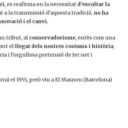
ri
, es reafirma en la necessitat
d’escoltar la
at a la transmissió d’aquesta tradició,
no ha
novació i el canvi.
n tribut, al
conservadorisme
, entès com una
ant el
llegat dels nostres costums i història
,
a i l’orgullosa pretensió de fer net i
rra) el 1955, però viu a El Masnou (Barcelona)