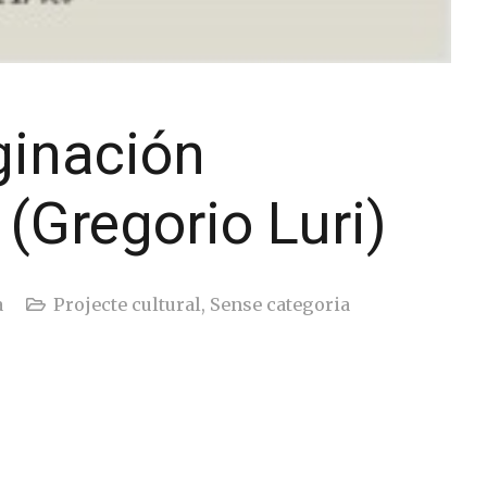
ginación
(Gregorio Luri)
a
Projecte cultural
,
Sense categoria