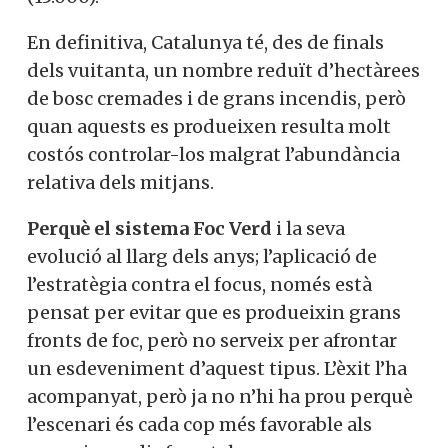
En definitiva, Catalunya té, des de finals
dels vuitanta, un nombre reduït d’hectàrees
de bosc cremades i de grans incendis, però
quan aquests es produeixen resulta molt
costós controlar-los malgrat l’abundància
relativa dels mitjans.
Perquè el sistema Foc Verd
i la seva
evolució al llarg dels anys; l’aplicació de
l’estratègia contra el focus, només està
pensat per evitar que es produeixin grans
fronts de foc, però no serveix per afrontar
un esdeveniment d’aquest tipus. L’èxit l’ha
acompanyat, però ja no n’hi ha prou perquè
l’escenari és cada cop més favorable als