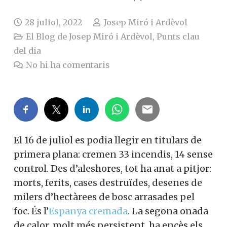
28 juliol, 2022
Josep Miró i Ardèvol
El Blog de Josep Miró i Ardèvol
,
Punts clau
del dia
No hi ha comentaris
El 16 de juliol es podia llegir en titulars de
primera plana: cremen 33 incendis, 14 sense
control.
Des d’aleshores, tot ha anat a pitjor:
morts, ferits, cases destruïdes, desenes de
milers d’hectàrees de bosc arrasades pel
foc. És l’
Espanya cremada
.
La segona onada
de calor, molt més persistent, ha encès els