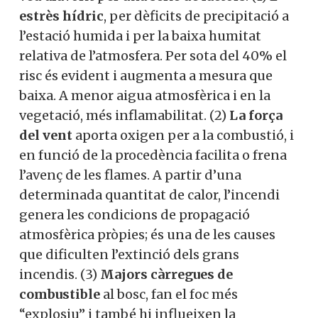
estrès hídric
, per dèficits de precipitació a
l’estació humida i per la baixa humitat
relativa de l’atmosfera.
Per sota del 40% el
risc és evident i augmenta a mesura que
baixa. A menor aigua atmosfèrica i en la
vegetació, més inflamabilitat. (2)
La força
del vent
aporta oxigen per a la combustió, i
en funció de la procedència facilita o frena
l’avenç de les flames. A partir d’una
determinada quantitat de calor, l’incendi
genera les condicions de propagació
atmosfèrica pròpies; és una de les causes
que dificulten l’extinció dels grans
incendis. (3)
Majors càrregues de
combustible
al bosc, fan el foc més
“explosiu” i també hi influeixen la