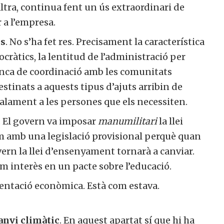
ltra, continua fent un ús extraordinari de
 a l’empresa.
ls
. No s’ha fet res. Precisament la característica
rocràtics, la lentitud de l’administració per
anca de coordinació amb les comunitats
stinats a aquests tipus d’ajuts arribin de
alament a les persones que els necessiten.
. El govern va imposar
manu
militari
la llei
 amb una legislació provisional perquè quan
vern la llei d’ensenyament tornarà a canviar.
 interès en un pacte sobre l’educació.
entació econòmica. Està com estava.
canvi climàtic
. En aquest apartat sí que hi ha