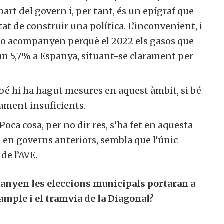
art del govern i, per tant, és un epígraf que
t de construir una política. L’inconvenient, i
s no acompanyen perquè el 2022 els gasos que
un 5,7% a Espanya, situant-se clarament per
bé hi ha hagut mesures en aquest àmbit, si bé
rament insuficients.
 Poca cosa, per no dir res, s’ha fet en aquesta
e en governs anteriors, sembla que l’únic
 de l’AVE.
uanyen les eleccions municipals portaran a
xample i el tramvia de la Diagonal?