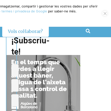
emmagatzemar, compartir i gestionar les vostres dades per oferir
 termes i privadesa de Google
per saber-ne més.
Vols col·laborar?
¡Subscriu-
te!