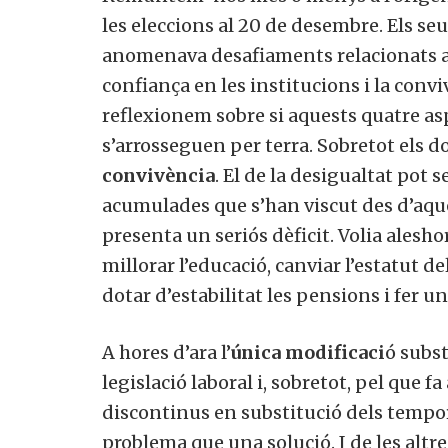
les eleccions al 20 de desembre. Els se
anomenava desafiaments relacionats amb
confiança en les institucions i la convi
reflexionem sobre si aquests quatre asp
s’arrosseguen per terra. Sobretot els do
convivència
. El de la desigualtat pot s
acumulades que s’han viscut des d’aque
presenta un seriós dèficit. Volia alesho
millorar l’educació, canviar l’estatut d
dotar d’estabilitat les pensions i fer un
A hores d’ara l’
única modificaci
ó subst
legislació laboral i, sobretot, pel que f
discontinus en substitució dels tempora
problema que una solució. I de les altre