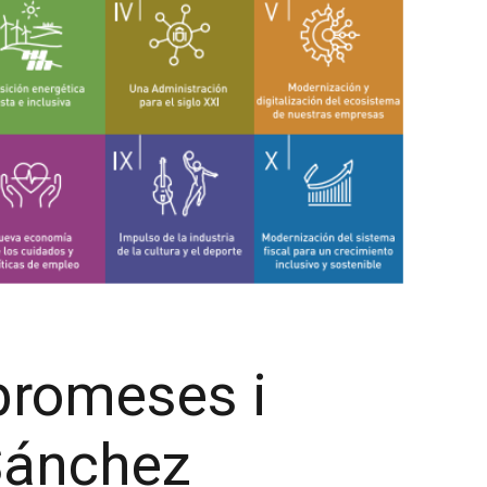
promeses i
Sánchez