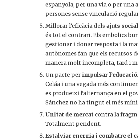
espanyola, per una via o per una a
persones sense vinculació regular
Millorar l’eficàcia dels
ajuts socia
és tot el contrari. Els embolics bu
gestionar i donar resposta i la m
autònomes fan que els recursos de
manera molt incompleta, tard i m
Un pacte per
impulsar l’educació
Celáa i una vegada més continuem
es produeixi l’alternança en el go
Sánchez no ha tingut el més mínim
Unitat de mercat
contra la fragm
Totalment pendent.
Estalviar energia i combatre el 