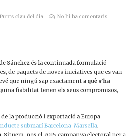
Punts clau del dia
No hi ha comentaris
 de Sánchez és la continuada formulació
s, de paquets de noves iniciatives que es van
esdevé que ningú sap exactament
a què s’ha
quina fiabilitat tenen els seus compromisos,
de la producció i exportació a Europa
nducte submarí Barcelona-Marsella
.
 Situem-nos el 2015, campanya electoral per a