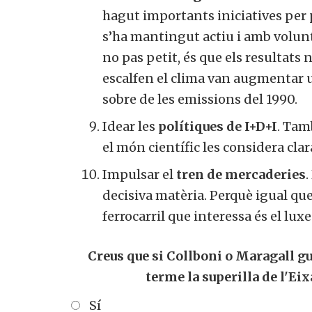
hagut importants iniciatives per p
s’ha mantingut actiu i amb volunta
no pas petit, és que els resultat
escalfen el clima van augmentar 
sobre de les emissions del 1990.
Idear les
polítiques de I+D+I
. Tam
el món científic les considera cla
Impulsar el
tren de mercaderies
.
decisiva matèria. Perquè igual qu
ferrocarril que interessa és el luxe
Creus que si Collboni o Maragall g
terme la superilla de l'Ei
Sí