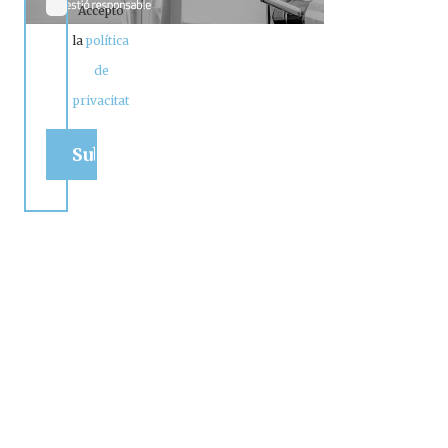
Accepto
la
política
de
privacitat