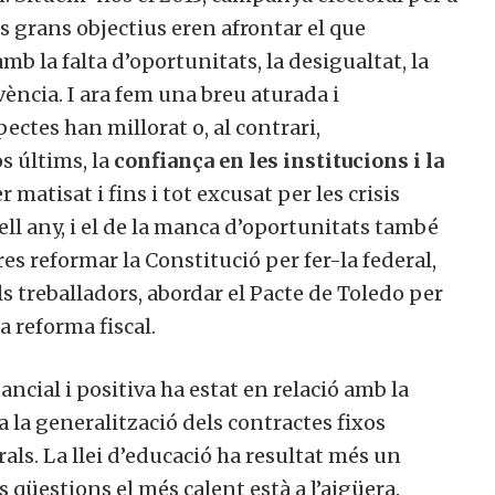
us grans objectius eren afrontar el que
 la falta d’oportunitats, la desigualtat, la
vència. I ara fem una breu aturada i
ectes han millorat o, al contrari,
s últims, la
confiança en les institucions i la
er matisat i fins i tot excusat per les crisis
ll any, i el de la manca d’oportunitats també
res reformar la Constitució per fer-la federal,
els treballadors, abordar el Pacte de Toledo per
a reforma fiscal.
ancial i positiva ha estat en relació amb la
a a la generalització dels contractes fixos
ls. La llei d’educació ha resultat més un
s qüestions el més calent està a l’aigüera.