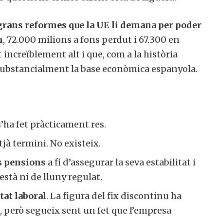
grans reformes que la UE li demana per poder
n
, 72.000 milions a fons perdut i 67.300 en
 increïblement alt i que, com a la història
 substancialment la base econòmica espanyola.
s’ha fet pràcticament res.
jà termini. No existeix.
s pensions
a fi d’assegurar la seva estabilitat i
està ni de lluny regulat.
at laboral
. La figura del fix discontinu ha
, però segueix sent un fet que l’empresa