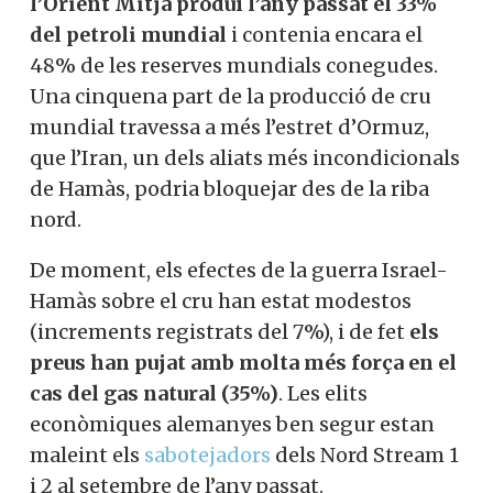
l’Orient Mitjà produí l’any passat el 33%
del petroli mundial
i contenia encara el
48% de les reserves mundials conegudes.
Una cinquena part de la producció de cru
mundial travessa a més l’estret d’Ormuz,
que l’Iran, un dels aliats més incondicionals
de Hamàs, podria bloquejar des de la riba
nord.
De moment, els efectes de la guerra Israel-
Hamàs sobre el cru han estat modestos
(increments registrats del 7%), i de fet
els
preus han pujat amb molta més força en el
cas del gas natural (35%)
. Les elits
econòmiques alemanyes ben segur estan
maleint els
sabotejadors
dels Nord Stream 1
i 2 al setembre de l’any passat.