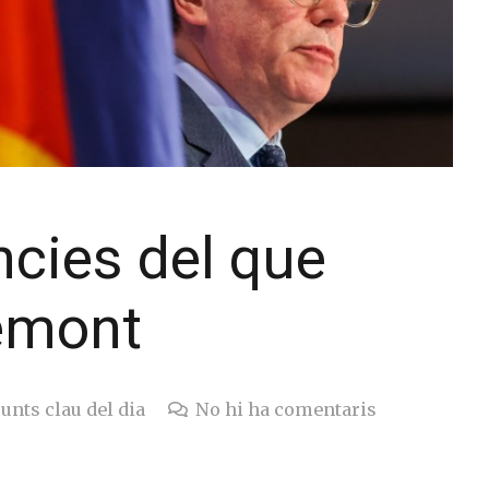
cies del que
emont
unts clau del dia
No hi ha comentaris