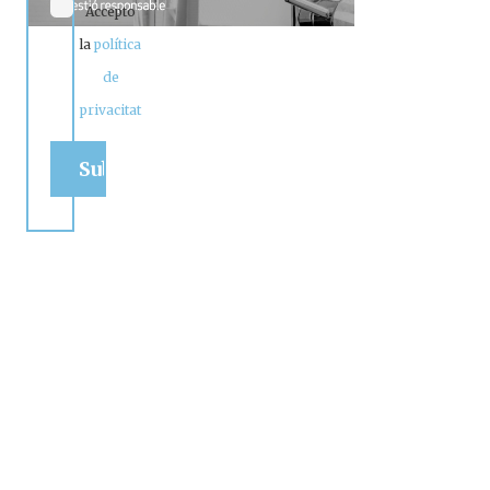
Accepto
la
política
de
privacitat