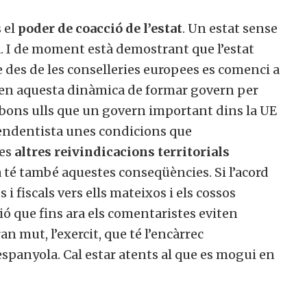
s el
poder de coacció de l’estat
. Un estat sense
. I de moment està demostrant que l’estat
e des de les conselleries europees es comenci a
 en aquesta dinàmica de formar govern per
bons ulls que un govern important dins la UE
pendentista unes condicions que
les
altres reivindicacions territorials
a té també aquestes conseqüències. Si l’acord
 i fiscals vers ells mateixos i els cossos
tió que fins ara els comentaristes eviten
n mut, l’exercit, que té l’encàrrec
 espanyola. Cal estar atents al que es mogui en