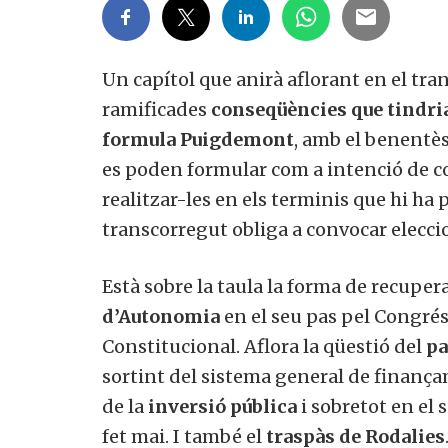
Un capítol que anirà aflorant en el tran
ramificades
conseqüències que tindria
formula Puigdemont
, amb el benentè
es poden formular com a intenció de c
realitzar-les en els terminis que hi ha
transcorregut obliga a convocar elecci
Està sobre la taula la forma de recuper
d’Autonomia
en el seu pas pel Congrés 
Constitucional. Aflora la qüestió del
pa
sortint del sistema general de fina
de la
inversió pública
i sobretot en el
fet mai. I també el
traspàs de Rodalies