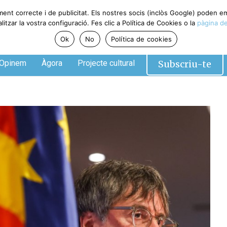
ment correcte i de publicitat. Els nostres socis (inclòs Google) poden 
tzar la vostra configuració. Fes clic a Política de Cookies o la
pàgina de
Ok
No
Política de cookies
Subscriu-te
Opinem
Àgora
Projecte cultural