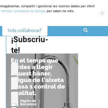
emmagatzemar, compartir i gestionar les vostres dades per oferir
 termes i privadesa de Google
per saber-ne més.
Vols col·laborar?
¡Subscriu-
te!