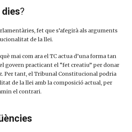
 dies
?
parlamentàries, fet que s’afegirà als arguments
ionalitat de la llei.
què mai com ara el TC actua d’una forma tan
l govern practicant el “fet creatiu” per donar
z. Per tant, el Tribunal Constitucional podria
tat de la llei amb la composició actual, per
min el contrari.
üències