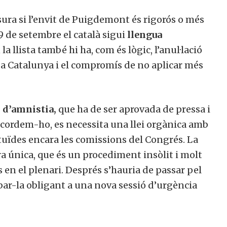
sura si l’envit de Puigdemont és rigorós o més
19 de setembre el català sigui
llengua
n la llista també hi ha, com és lògic, l’anul·lació
eu a Catalunya i el compromís de no aplicar més
i d’amnistia,
que ha de ser aprovada de pressa i
recordem-ho, es necessita una llei orgànica amb
tuïdes encara les comissions del Congrés. La
ura única, que és un procediment insòlit i molt
s en el plenari. Després s’hauria de passar pel
bar-la obligant a una nova sessió d’urgència