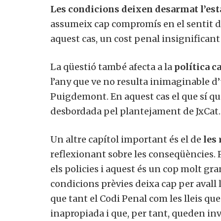
Les condicions deixen desarmat l’es
assumeix cap compromís en el sentit de 
aquest cas, un cost penal insignificant
La qüestió també afecta a la
política c
l’any que ve no resulta inimaginable 
Puigdemont. En aquest cas el que sí q
desbordada pel plantejament de JxCat.
Un altre capítol important és el de
les
reflexionant sobre les conseqüències.
els policies i aquest és un cop molt gra
condicions prèvies deixa cap per avall l
que tant el Codi Penal com les lleis que 
inapropiada i que, per tant, queden in