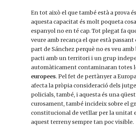
En tot això el que també està a prova é
aquesta capacitat és molt poqueta cosa
espanyol no en té cap. Tot plegat fa qu
veure amb recança el que està passant
part de Sánchez perquè no es veu amb 
pacti amb un territori i un grup inde
automàticament contaminaran totes 
europees
. Pel fet de pertànyer a Europ
afecta la pròpia consideració dels jutges
policials, també, i aquesta és una qües
curosament, també incideix sobre el gra
constitucional de vetllar per la unitat
aquest terreny sempre tan poc visible.