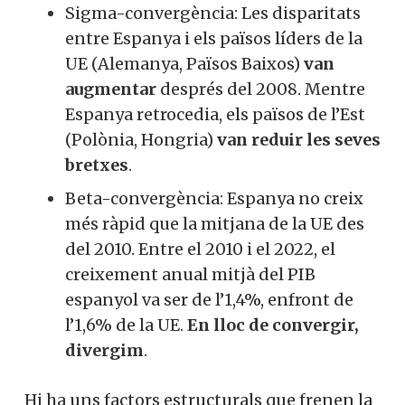
Sigma-convergència: Les disparitats
entre Espanya i els països líders de la
UE (Alemanya, Països Baixos)
van
augmentar
després del 2008. Mentre
Espanya retrocedia, els països de l’Est
(Polònia, Hongria)
van reduir les seves
bretxes
.
Beta-convergència: Espanya no creix
més ràpid que la mitjana de la UE des
del 2010. Entre el 2010 i el 2022, el
creixement anual mitjà del PIB
espanyol va ser de l’1,4%, enfront de
l’1,6% de la UE.
En lloc de convergir,
divergim
.
Hi ha uns factors estructurals que frenen la