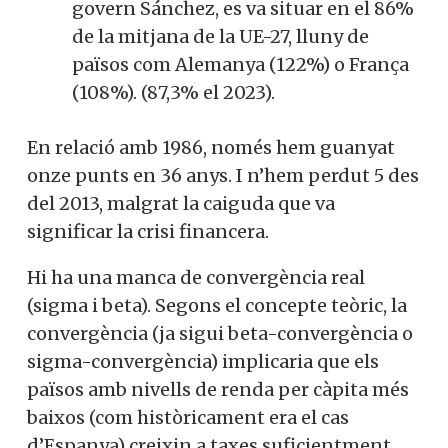
govern Sánchez, es va situar en el 86%
de la mitjana de la UE-27, lluny de
països com Alemanya (122%) o França
(108%). (87,3% el 2023).
En relació amb 1986, només hem guanyat
onze punts en 36 anys. I n’hem perdut 5 des
del 2013, malgrat la caiguda que va
significar la crisi financera.
Hi ha una manca de convergència real
(sigma i beta). Segons el concepte teòric, la
convergència (ja sigui beta-convergència o
sigma-convergència) implicaria que els
països amb nivells de renda per càpita més
baixos (com històricament era el cas
d’Espanya) creixin a taxes suficientment