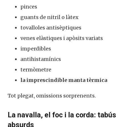
pinces
guants de nitril o làtex
tovalloles antisèptiques
venes elàstiques i apòsits variats
imperdibles
antihistamínics
termòmetre
la imprescindible manta tèrmica
Tot plegat, omissions sorprenents.
La navalla, el foc i la corda: tabús
absurds