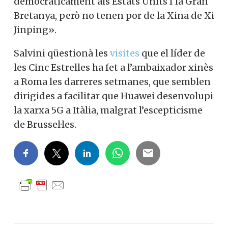
democràticament als Estats Units I la Gran
Bretanya, però no tenen por de la Xina de Xi
Jinping».
Salvini qüestionà les
visites
que el líder de
les Cinc Estrelles ha fet a l’ambaixador xinès
a Roma les darreres setmanes, que semblen
dirigides a facilitar que Huawei desenvolupi
la xarxa 5G a Itàlia, malgrat l’escepticisme
de Brussel·les.