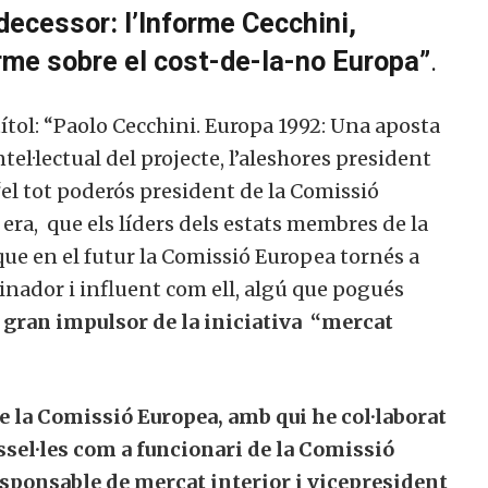
decessor: l’Informe Cecchini,
rme sobre el cost-de-la-no Europa”
.
títol: “Paolo Cecchini. Europa 1992: Una aposta
ntel·lectual del projecte, l’aleshores president
el tot poderós president de la Comissió
 era, que els líders dels estats membres de la
ue en el futur la Comissió Europea tornés a
inador i influent com ell, algú que pogués
l gran impulsor de la iniciativa “mercat
de la Comissió Europea, amb qui he col·laborat
ssel·les com a funcionari de la Comissió
esponsable de mercat interior i vicepresident