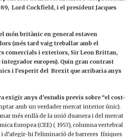
89, Lord Cockfield, i el president Jacques
 el món britànic en general estaven
ors (més tard vaig treballar amb el
s comercials i exteriors, Sir Leon Brittan,
 integrador europeu). Quin gran contrast
ics i l’esperit del Brexit que arribaria anys
a exigir anys d’estudis previs
sobre “el cost-
omptar amb un verdader mercat interior únic).
anar més enllà de la unió duanera i del mercat
mica Europea (CEE) ( 1957), columna vertebral
i d’afegir-hi l’eliminació de barreres físiques