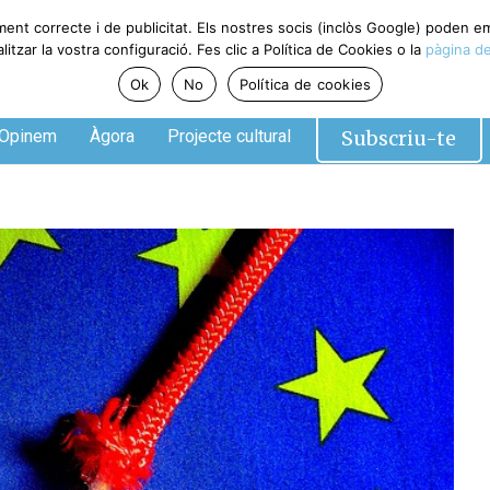
ment correcte i de publicitat. Els nostres socis (inclòs Google) poden 
tzar la vostra configuració. Fes clic a Política de Cookies o la
pàgina de
Ok
No
Política de cookies
Subscriu-te
Opinem
Àgora
Projecte cultural