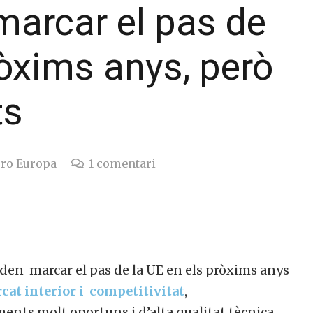
marcar el pas de
ròxims anys, però
ts
ro Europa
1
comentari
den marcar el pas de la UE en els pròxims anys
cat interior i competitivitat
,
ents molt oportuns i d’alta qualitat tècnica.