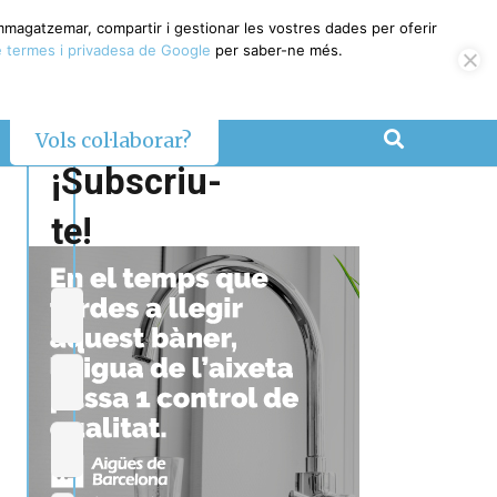
emmagatzemar, compartir i gestionar les vostres dades per oferir
 termes i privadesa de Google
per saber-ne més.
Vols col·laborar?
¡Subscriu-
te!