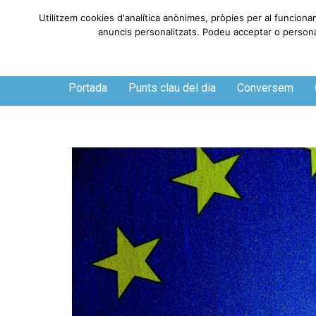
Utilitzem cookies d'analítica anònimes, pròpies per al funciona
anuncis personalitzats. Podeu acceptar o personali
Divendres, 7 de agosto de 2026
Portada
Punts clau del dia
Conversem