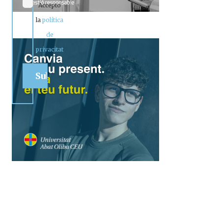
Accepto
la
política
de
privacitat