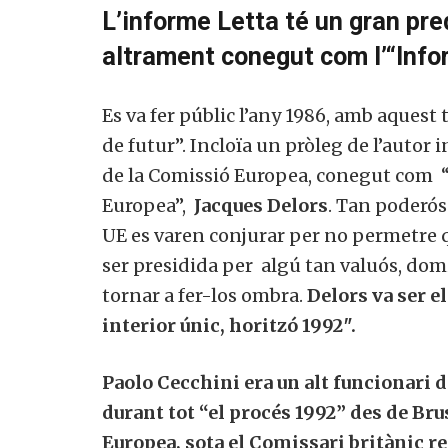
L’informe Letta té un gran pre
altrament conegut com l’“Info
Es va fer públic l’any 1986, amb aquest 
de futur”. Incloïa un pròleg de l’autor i
de la Comissió Europea, conegut com “
Europea”,
Jacques Delors
. Tan poderós
UE es varen conjurar per no permetre q
ser presidida per algú tan valuós, dom
tornar a fer-los ombra.
Delors va ser e
interior únic, horitzó 1992″.
Paolo Cecchini era un alt funcionari 
durant tot “el procés 1992” des de Bru
Europea, sota el Comissari britànic r