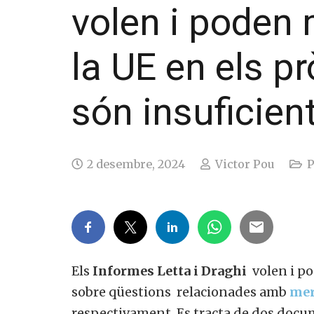
volen i poden 
la UE en els p
són insuficien
2 desembre, 2024
Victor Pou
P
Els
Informes Letta i Draghi
volen i po
sobre qüestions relacionades amb
mer
respectivament. Es tracta de dos docum