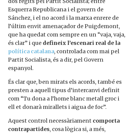
dos regits pel Partit Socialista; entre
Esquerra Republicana i el govern de
Sánchez, i el no acord i la marxa enrere de
l’últim envit amenaçador de Puigdemont,
que ha quedat com sempre en un “vaja, vaja,
és clar” i que
defineix l’escenari real de la
política catalana
, controlada com mai pel
Partit Socialista, és a dir, pel Govern
espanyol.
És clar que, ben mirats els acords, també es
presten a aquell tipus d’intercanvi definit
com “Tu dona a l’home blanc metall groc i
ell et donarà mirallets i aigua de foc”.
Aquest control necessàriament
comporta
contrapartides
, cosa lògica si, a més,