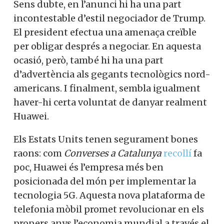
Sens dubte, en l’anunci hi ha una part
incontestable d’estil negociador de Trump.
El president efectua una amenaça creïble
per obligar després a negociar. En aquesta
ocasió, però, també hi ha una part
d’advertència als gegants tecnològics nord-
americans. I finalment, sembla igualment
haver-hi certa voluntat de danyar realment
Huawei.
Els Estats Units tenen segurament bones
raons: com
Converses a Catalunya
recollí
fa
poc, Huawei és l’empresa més ben
posicionada del món per implementar la
tecnologia 5G. Aquesta nova plataforma de
telefonia mòbil promet revolucionar en els
propers anys l’economia mundial a través el