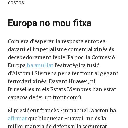
costos.
Europa no mou fitxa
Com era d’esperar, la resposta europea
davant el imperialisme comercial xinès és
decebedorament feble. Fa poc, la Comissió
Europa
ha anul·lat
l’estratègica fusió
d’Alstom i Siemens per a fer front al gegant
ferroviari xinès. Davant Huawei, ni
Brussel·les ni els Estats Membres han estat
capaços de fer un front comú.
El president francès Emmanuel Macron ha
afirmat
que bloquejar Huawei “no és la
millor manera de defensar la seguretat