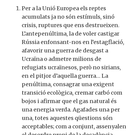
Per a la Unió Europea els reptes
acumulats ja no són estímuls, sinó
crisis, ruptures que ens destrueixen.
L’antepenúltima, la de voler castigar
Rússia enfonsant-nos en l’estagflació,
afavorir una guerra de desgast a
Ucraïna o admetre milions de
refugiats ucraïnesos, però no sirians,
en el pitjor d’aquella guerra… La
penúltima, consagrar una exigent
transició ecològica, cremar carbó com
bojos i afirmar que el gas natural és
una energia verda. Agafades una per
una, totes aquestes qüestions són
acceptables; com a conjunt, assenyalen
el desordre propi de la decadència.