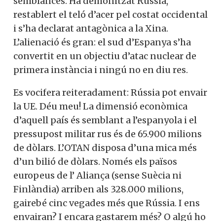
semblances. Ha demonitzat Rússia,
restablert el teló d’acer pel costat occidental
i s’ha declarat antagònica a la Xina.
L’alienació és gran: el sud d’Espanya s’ha
convertit en un objectiu d’atac nuclear de
primera instància i ningú no en diu res.
Es vocifera reiteradament: Rússia pot envair
la UE. Déu meu! La dimensió econòmica
d’aquell país és semblant a l’espanyola i el
pressupost militar rus és de 65.900 milions
de dòlars. L’OTAN disposa d’una mica més
d’un bilió de dòlars. Només els països
europeus de l’ Aliança (sense Suècia ni
Finlàndia) arriben als 328.000 milions,
gairebé cinc vegades més que Rússia. I ens
envairan? I encara gastarem més? O algú ho