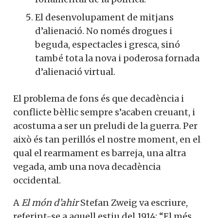
El desenvolupament de mitjans
d’alienació. No només drogues i
beguda, espectacles i gresca, sinó
també tota la nova i poderosa fornada
d’alienació virtual.
El problema de fons és que decadència i
conflicte bèl·lic sempre s’a­caben creuant, i
acostuma a ser un preludi de la guerra. Per
això és tan perillós el nostre moment, en el
qual el rearmament es barreja, una altra
vegada, amb una nova decadència
occidental.
A
El món d’ahir
Stefan Zweig va escriure,
referint-se a aquell estiu del 1914: “El més