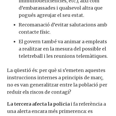
immunodeficiències
,
etc.
)
,
així
com
d’embarassades
i qualsevol
altra que
pogués
agreujar el seu
estat.
Recomanació d’
evitar
salutacions
amb
contacte
físic.
El govern també
va animar
a
empleats
a
realitzar
en la mesura del possible
el
teletreball
i
les
reunions
telemàtiques.
La qüestió és: per què si s’emeten aquestes
instruccions internes a principis de març,
no es van generalitzar entre la població per
reduir els riscos de contagi?
La tercera afecta la policia
i fa referència a
una alerta encara més primerenca: es