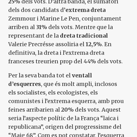
25%
dels vots. D’altra banda, el sumatori
dels dos candidats d’
extrema dreta
Zemmour i Marine Le Pen, conjuntament
arriben al
31%
dels vots. Mentre que la
representant de la
dreta tradicional
Valerie Precrésse assoliria el
12,5%
. En
definitiva, la dreta i l’extrema dreta
franceses treurien prop del 44% dels vots.
Per la seva banda tot el
ventall
d’esquerres
, que és molt ampli, inclosos
els socialistes, els ecologistes, els
comunistes i l’extrema esquerra, amb prou
feines arribarien al
20%
dels vots. Aquest
seria l’aspecte polític de la França “laica i
republicana”, origen del progressisme del
“Maig 68”. Com es pot constatar, l’esquerra