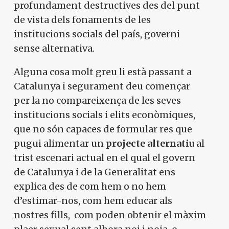
X
profundament destructives des del punt
de vista dels fonaments de les
Vols col·laborar a
institucions socials del país, governi
sense alternativa.
Converses a Catalunya?
Alguna cosa molt greu li està passant a
Catalunya i segurament deu començar
per la no compareixença de les seves
Et convidem a participar i
institucions socials i elits econòmiques,
ser un
que no són capaces de formular res que
membre actiu de la nostra
pugui alimentar un
projecte alternatiu
al
trist escenari actual en el qual el govern
comunitat.
de Catalunya i de la Generalitat ens
explica des de com hem o no hem
d’estimar-nos, com hem educar als
Si, vull col·laborar activament
nostres fills, com poden obtenir el màxim