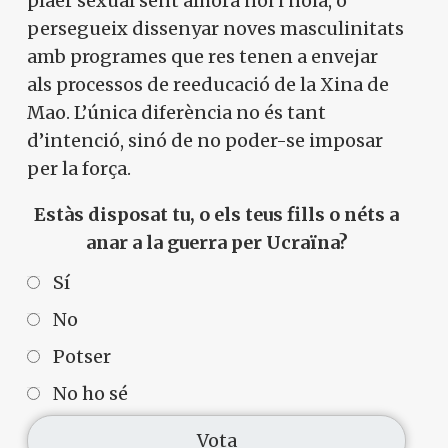
plaer sexual sent alhora noi i noia, o
persegueix dissenyar noves masculinitats
No, però vull rebre el butlletí
amb programes que res tenen a envejar
als processos de reeducació de la Xina de
Mao. L’única diferència no és tant
d’intenció, sinó de no poder-se imposar
per la força.
Estàs disposat tu, o els teus fills o néts a
anar a la guerra per Ucraïna?
Sí
No
Potser
No ho sé