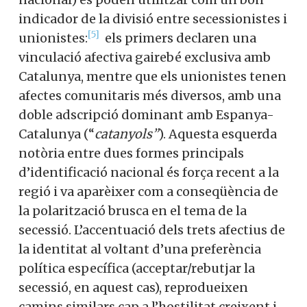
indicador de la divisió entre secessionistes i
[5]
unionistes:
els primers declaren una
vinculació afectiva gairebé exclusiva amb
Catalunya, mentre que els unionistes tenen
afectes comunitaris més diversos, amb una
doble adscripció dominant amb Espanya-
Catalunya (“
catanyols”
). Aquesta esquerda
notòria entre dues formes principals
d’identificació nacional és força recent a la
regió i va aparèixer com a conseqüència de
la polarització brusca en el tema de la
secessió. L’accentuació dels trets afectius de
la identitat al voltant d’una preferència
política específica (acceptar/rebutjar la
secessió, en aquest cas), reprodueixen
camins similars cap a l’hostilitat creixent i