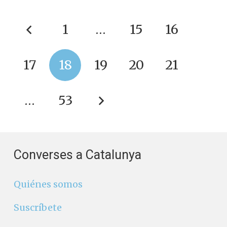
1
…
15
16
17
18
19
20
21
…
53
Converses a Catalunya
Quiénes somos
Suscríbete