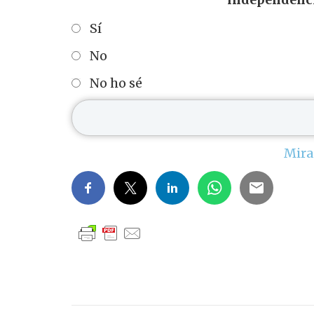
Sí
No
No ho sé
Mira