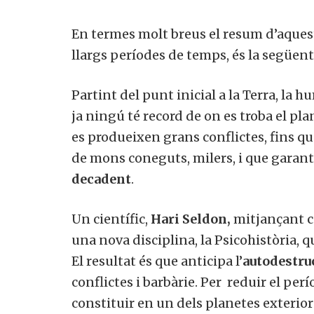
En termes molt breus el resum d’aquest
llargs períodes de temps, és la següent
Partint del punt inicial a la Terra, la 
ja ningú té record de on es troba el pl
es produeixen grans conflictes, fins qu
de mons coneguts, milers, i que garan
decadent
.
Un científic,
Hari Seldon,
mitjançant 
una nova disciplina, la Psicohistòria, q
El resultat és que anticipa l’
autodestru
conflictes i barbàrie. Per reduir el perí
constituir en un dels planetes exterio