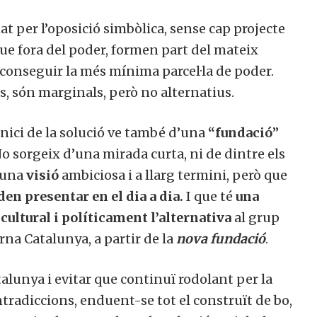
at per l’oposició simbòlica, sense cap projecte
a que fora del poder, formen part del mateix
aconseguir la més mínima parcel·la de poder.
s, són marginals, però no alternatius.
’inici de la solució ve també d’una
“fundació
”
No sorgeix d’una mirada curta, ni de dintre els
d’una
visió
ambiciosa i a llarg termini, però que
den presentar en el dia a dia.
I que té
una
 cultural i políticament l’alternativa
al grup
rna Catalunya, a partir de la
nova fundació
.
alunya i evitar que continuï rodolant per la
ntradiccions, enduent-se tot el construït de bo,