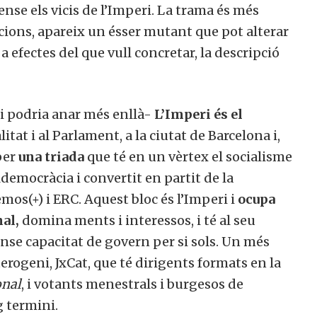
nse els vicis de l’Imperi. La trama és més
cions, apareix un ésser mutant que pot alterar
 a efectes del que vull concretar, la descripció
-i podria anar més enllà-
L’Imperi és el
itat i al Parlament, a la ciutat de Barcelona i,
per
una triada
que té en un vèrtex el socialisme
ldemocràcia i convertit en partit de la
os(+) i ERC. Aquest bloc és l’Imperi i
ocupa
nal,
domina ments i interessos, i té al seu
sense capacitat de govern per si sols. Un més
eterogeni, JxCat, que té dirigents formats en la
onal
, i votants menestrals i burgesos de
g termini.