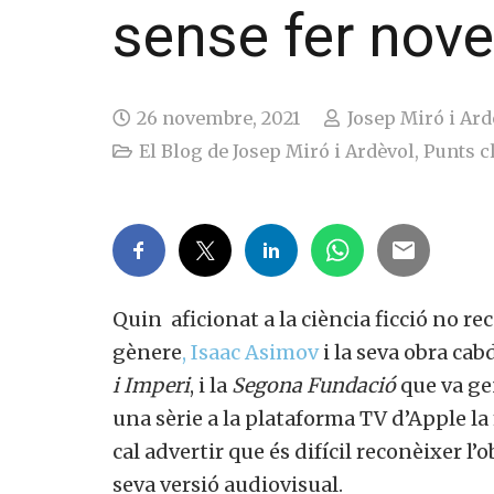
sense fer nove
26 novembre, 2021
Josep Miró i Ard
El Blog de Josep Miró i Ardèvol
,
Punts c
Quin aficionat a la ciència ficció no re
gènere
, Isaac Asimov
i la seva obra cab
i Imperi
, i la
Segona Fundació
que va ge
una sèrie a la plataforma TV d’Apple l
cal advertir que és difícil reconèixer l’o
seva versió audiovisual.