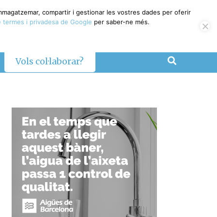
emmagatzemar, compartir i gestionar les vostres dades per oferir
 termes i privadesa de Google
per saber-ne més.
Vols col·laborar?