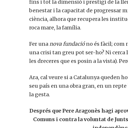
fins i tot la dimensió i prestigi de la ll
benestar i la capacitat de progressar mi
ciència, alhora que recupera les institu
roca mare, la família.
Fer una
nova fundació
no és fàcil; com
una crisi tan greu pot ser-ho? Ni cerca
les dreceres que es posin a la vista). Per
Ara, cal veure si a Catalunya queden ho
seu país en una obra gran, en un repte h
la gesta.
Després que Pere Aragonès hagi aprov
Comuns i contra la voluntat de Juntsx
independènci