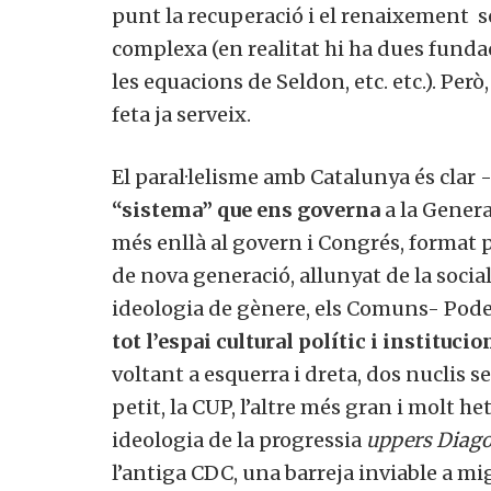
punt la recuperació i el renaixement se
complexa (en realitat hi ha dues funda
les equacions de Seldon, etc. etc.). Però,
feta ja serveix.
El paral·lelisme amb Catalunya és clar 
“sistema” que ens governa
a la General
més enllà al govern i Congrés, format 
de nova generació, allunyat de la socia
ideologia de gènere, els Comuns- Podem
tot l’espai cultural polític i institucio
voltant a esquerra i dreta, dos nuclis 
petit, la CUP, l’altre més gran i molt h
ideologia de la progressia
uppers Diag
l’antiga CDC, una barreja inviable a mi