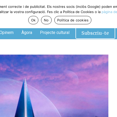
ment correcte i de publicitat. Els nostres socis (inclòs Google) poden 
tzar la vostra configuració. Fes clic a Política de Cookies o la
pàgina de
Ok
No
Política de cookies
Subscriu-te
Opinem
Àgora
Projecte cultural