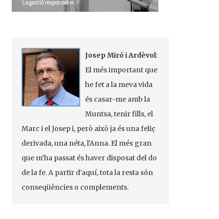
Josep Miró i Ardèvol
:
El més important que
he fet a la meva vida
és casar-me amb la
Muntsa, tenir fills, el
Marc i el Josep i, però això ja és una feliç
derivada, una néta, l'Anna. El més gran
que m'ha passat és haver disposat del do
de la fe. A partir d'aquí, tota la resta són
conseqüències o complements.