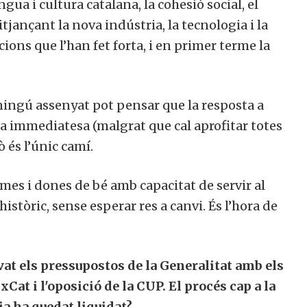
engua i cultura catalana, la cohesió social, el
tjançant la nova indústria, la tecnologia i la
cions que l’han fet forta, i en primer terme la
 ningú assenyat pot pensar que la resposta a
 la immediatesa (malgrat que cal aprofitar totes
ò és l’únic camí.
mes i dones de bé amb capacitat de servir al
istòric, sense esperar res a canvi. És l’hora de
at els pressupostos de la Generalitat amb els
Cat i l'oposició de la CUP. El procés cap a la
a ha quedat liquidat?