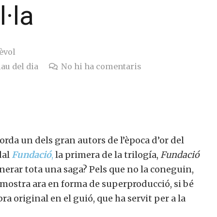
l·la
èvol
lau del dia
No hi ha comentaris
corda un dels gran autors de l’època d’or del
dal
Fundació
,
la primera de la trilogía,
Fundació
nerar tota una saga? Pels que no la coneguin,
a mostra ara en forma de superproducció, si bé
bra original en el guió, que ha servit per a la