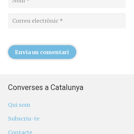
L'adreça electrònica no es publicarà.
Els
camps necessaris estan marcats amb
*