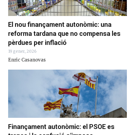
El nou finançament: un resultat efímer,
cal dir-ho des d’ara
22 gener, 2026
Enric Casanovas
El nou finançament autonòmic: una
reforma tardana que no compensa les
pèrdues per inflació
19 gener, 2026