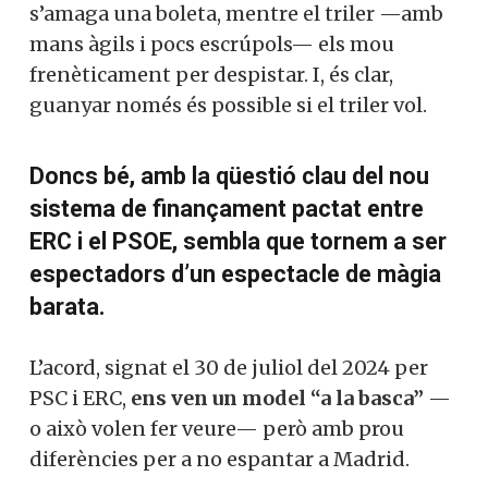
mateix: el que hi confia. Consisteix a
endevinar sota quin dels tres recipients
s’amaga una boleta, mentre el triler —
amb mans àgils i pocs escrúpols— els mou
frenèticament per despistar. I, és clar,
guanyar només és possible si el triler vol.
Doncs bé, amb la qüestió clau del nou
sistema de finançament pactat entre
ERC i el PSOE, sembla que tornem a
ser espectadors d’un espectacle de
màgia barata.
L’acord, signat el 30 de juliol del 2024 per
PSC i ERC,
ens ven un model “a la basca”