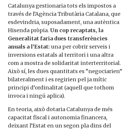
—o això volen fer veure— però amb prou
diferències per a no espantar a Madrid.
Catalunya gestionaria tots els impostos a
través de l’Agència Tributària Catalana,
que esdevindria, suposadament, una
autèntica Hisenda pròpia.
Un cop
recaptats, la Generalitat faria dues
transferències anuals a l’Estat:
una per
cobrir serveis i inversions estatals al
territori i una altra com a mostra de
solidaritat interterritorial. Això sí, les
dues quantitats es “negociarien”
bilateralment i es regirien pel ja mític
principi d’ordinalitat (aquell que tothom
invoca i ningú aplica).