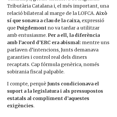
acord, que més que afegir, corregia.
Aquí sí: 100% dels impostos per a
Catalunya, gestió exclusiva de l’Agència
Tributària Catalana i, el més important,
una relació bilateral al marge de la LOFCA.
Això sí que sonava a clau de la caixa,
expressió que
Puigdemont
no va tardar a
utilitzar amb entusiasme.
Per a ell, la
diferència amb l’acord d’ERC era
abismal:
mentre uns parlaven
d’intencions, Junts demanava garanties i
control real dels diners recaptats. Cap
fórmula genèrica, només sobirania fiscal
palpable.