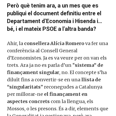
I compte, perquè
Junts condicionava el
suport a la legislatura i als pressupostos
estatals al compliment d’aquestes
exigències
.
Però què tenim ara, a un mes que es
publiqui el document definitiu entre el
Departament d’Economia i Hisenda i…
bé, i el mateix PSOE a l’altra banda?
Ahir, la
consellera Alícia Romero
va fer
una conferència al Consell General
d’Economistes. Ja es va veure per on van
els trets. Ara ja no es parla d’un “
sistema”
de finançament singular
, no. El concepte