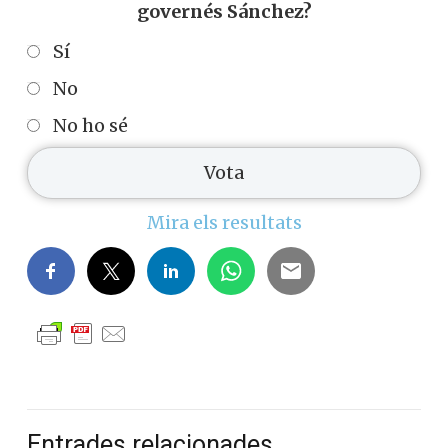
fa de mendicant més
discret. Sánchez els aixeca
la camisa i a nosaltres,
com sempre, ens deixen
amb el cul a l’aire
SHARE ON X
Creus que avui vius millor que abans que
governés Sánchez?
Sí
No
No ho sé