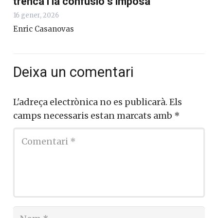
Enric Casanovas
Finançament autonòmic: el PSOE es
trenca i la confusió s’imposa
16 gener, 2026
Enric Casanovas
Deixa un comentari