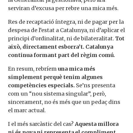
s’ha diluït fins a convertir-se en una
llista
de “singularitats
” reconegudes a
Catalunya per millorar-ne
el finançament
en aspectes concrets
com la llengua, els
Mossos, o les presons. És a dir, elements
que la Generalitat ja gestionava, però ara
serviran d’excusa per rebre una mica més.
Vols col·laborar a
Res de recaptació íntegra, ni de pagar per
Converses a Catalunya?
la despesa de l’estat a Catalunya, ni
d’aplicar el principi d’ordinalitat, ni de
bilateralitat.
Tot això, directament
esborra’t. Catalunya continua formant
Et convidem a participar i
part del règim comú.
ser un
En resum, rebríem
una mica més
membre actiu de la nostra
simplement perquè tenim algunes
comunitat.