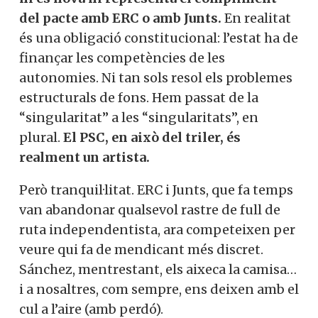
competències especials.
Se’ns presenta
com un “nou sistema singular”, però,
sincerament, no és més que un pedaç dins
Si, vull col·laborar activament
el marc actual.
I el més sarcàstic del cas?
Aquesta millora
No, però vull rebre el butlletí
ni és nova ni representa el compliment
del pacte amb ERC o amb Junts.
En
realitat és una obligació constitucional:
l’estat ha de finançar les competències de
les autonomies. Ni tan sols resol els
problemes estructurals de fons. Hem
passat de la “singularitat” a les
“singularitats”, en plural.
El PSC, en això
del triler, és realment un artista.
Però tranquil·litat. ERC i Junts, que fa