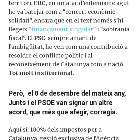
En teoria, això dotaria Catalunya de més
capacitat fiscal i autonomia financera,
deixant l’Estat en un segon pla dins del
territori.
ERC,
en un atac d’eufemisme
agut, ho va batejar com a “concert
econòmic solidari”, encara que en el text
només s’hi llegeix
“finançament
singular”
i “sobirania fiscal”. El
PSC
,
sempre amant de l’ambigüitat, ho ven
com una contribució a resoldre el
conflicte polític i al reconeixement de
Catalunya com a nació.
Tot molt
institucional.
Però, el 8 de desembre del mateix any,
Junts i el PSOE van signar un altre