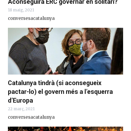
Aconseguirà ERC governar en solitari?
18 maig, 2021
conversesacatalunya
Catalunya tindrà (si aconsegueix
pactar-lo) el govern més a l’esquerra
d’Europa
22 març, 2021
conversesacatalunya