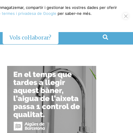
emmagatzemar, compartir i gestionar les vostres dades per oferir
 termes i privadesa de Google
per saber-ne més.
Vols col·laborar?