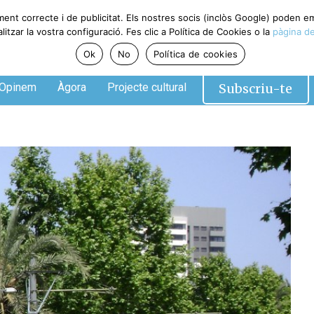
ment correcte i de publicitat. Els nostres socis (inclòs Google) poden 
tzar la vostra configuració. Fes clic a Política de Cookies o la
pàgina de
Ok
No
Política de cookies
Subscriu-te
Opinem
Àgora
Projecte cultural