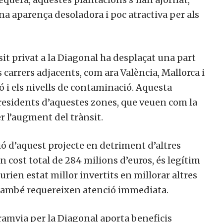
 aparença desoladora i poc atractiva per als
nsit privat a la Diagonal ha desplaçat una part
s carrers adjacents, com ara València, Mallorca i
 i els nivells de contaminació. Aquesta
 residents d’aquestes zones, que veuen com la
er l’augment del trànsit.
ió d’aquest projecte en detriment d’altres
n cost total de 284 milions d’euros, és legítim
rien estat millor invertits en millorar altres
e també requereixen atenció immediata.
 tramvia per la Diagonal aporta beneficis