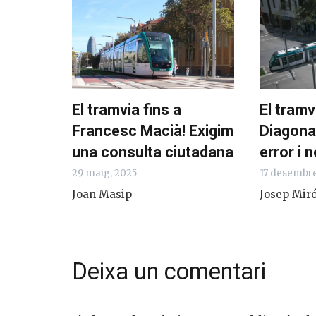
El tramvia fins a
El tramv
Francesc Macià! Exigim
Diagona
una consulta ciutadana
error i 
29 maig, 2025
17 desembre
Joan Masip
Josep Miró
Deixa un comentari