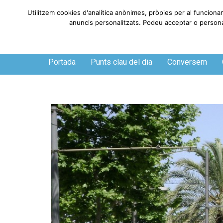
Utilitzem cookies d'analítica anònimes, pròpies per al funciona
anuncis personalitzats. Podeu acceptar o personali
Divendres, 7 de agosto de 2026
Portada
Punts clau del dia
Conversem