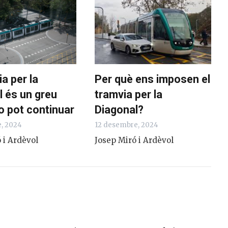
ia per la
Per què ens imposen el
l és un greu
tramvia per la
no pot continuar
Diagonal?
, 2024
12 desembre, 2024
 i Ardèvol
Josep Miró i Ardèvol