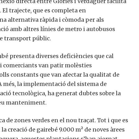
nexió directa entre Glòries i Verdaguer facilita
. El trajecte, que es completa en
a alternativa ràpida i còmoda per als
ció amb altres línies de metro i autobusos
e transport públic.
bé presenta diverses deficiències que cal
 i comerciants van patir molèsties
rolls constants que van afectar la qualitat de
. A més, la implementació del sistema de
vació tecnològica, ha generat dubtes sobre la
l seu manteniment.
 de zones verdes en el nou traçat. Tot i que es
i la creació de gairebé 9.000 m² de noves àrees
a sequera, aquestes plantacions s’han ajornat,