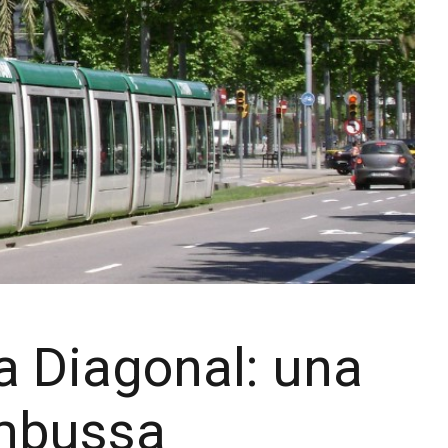
la Diagonal: una
embussa