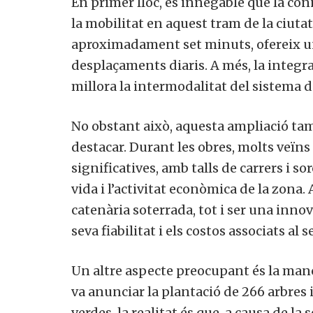
En primer lloc, és innegable que la con
la mobilitat en aquest tram de la ciutat
aproximadament set minuts, ofereix un
desplaçaments diaris. A més, la integra
millora la intermodalitat del sistema d
No obstant això, aquesta ampliació tam
destacar. Durant les obres, molts veïns
significatives, amb talls de carrers i so
vida i l’activitat econòmica de la zona
catenària soterrada, tot i ser una inno
seva fiabilitat i els costos associats a
Un altre aspecte preocupant és la manca
va anunciar la plantació de 266 arbres 
verdes, la realitat és que, a causa de l