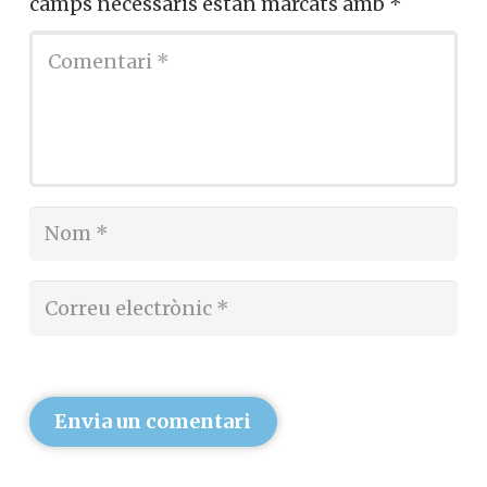
camps necessaris estan marcats amb
*
Envia un comentari