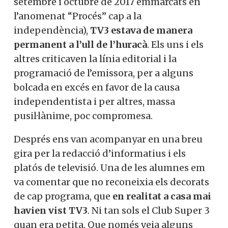
setembre i octubre de 2017 emmarcats en
l’anomenat “Procés” cap a la
independència),
TV3 estava de manera
permanent a l’ull de l’huracà
. Els uns i els
altres criticaven la línia editorial i la
programació de l’emissora, per a alguns
bolcada en excés en favor de la causa
independentista i per altres, massa
pusil·lànime, poc compromesa.
Després ens van acompanyar en una breu
gira per la redacció d’informatius i els
platós de televisió. Una de les alumnes em
va comentar que no reconeixia els decorats
de cap programa, que
en realitat a casa mai
havien vist TV3
. Ni tan sols el Club Super 3
quan era petita. Que només veia alguns