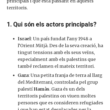
principals i què està passant en aquests
territoris.
1. Qui són els actors principals?
Israel
: Un país fundat l’any 1948 a
l’Orient Mitjà. Des de la seva creació, ha
tingut tensions amb els seus veïns,
especialment amb els palestins que
també reclamen el mateix territori.
Gaza
: Una petita franja de terra al llarg
del Mediterrani, controlada pel grup
palestí
Hamàs
. Gaza és un dels
territoris palestins on viuen moltes
persones que es consideren refugiades
i que han estat desplaçades per la