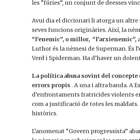
les “fúries”, un conjunt de deesses vinc
Avui dia el diccionari li atorga un altr
seves funcions originàries. Així, la nè
“l’enemic”, o millor, “l’arxienemic”, a
Luthor és la nèmesi de Superman. És l’e
Verd i Spiderman. Ha d’haver un dolent 
La política abusa sovint del concepte 
errors propis
. A una i altra banda. A 
d’enfrontaments fratricides violents en 
com a justificació de totes les maldats
històrics.
L’anomenat “Govern progressista” aban