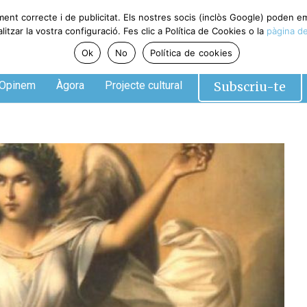
ment correcte i de publicitat. Els nostres socis (inclòs Google) poden 
tzar la vostra configuració. Fes clic a Política de Cookies o la
pàgina de
Ok
No
Política de cookies
Subscriu-te
Opinem
Àgora
Projecte cultural