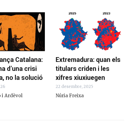
iança Catalana:
Extremadura: quan els
a d’una crisi
titulars criden i les
, no la solució
xifres xiuxiuegen
026
22 desembre, 2025
 i Ardèvol
Núria Freixa