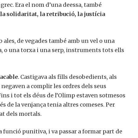
 grec. Era el nom d’una deessa, també
a solidaritat, la retribució, la justícia
b ales, de vegades també amb un vel o una
, o una torxa i una serp, instruments tots ells
acable
. Castigava als fills desobedients, als
 negaven a complir les ordres dels seus
Fins i tot els déus de l’Olimp estaven sotmesos
més de la venjança tenia altres comeses. Per
at dels mortals.
 funció punitiva, i va passar a formar part de