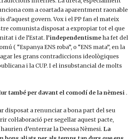
tradiccions internes. La dreta, especialment
funciona com a coartada aparentment raonable
cis d’aquest govern. Vox i el PP fan el mateix
re comunista disposat a expropiar tot el que
itat i de l’Estat.
l’independentisme
ha fet del
comú ( “Espanya ENS roba”, o “ENS mata”, en la
agar les grans contradiccions ideològiques
blicana i la CUP. I el insubstancial de molts
dur també per davant el comodí de la nèmesi
.
ar disposat a renunciar a bona part del seu
rir col·laboració per segellar aquest pacte,
s haurien d’enterrar la Deessa Nèmesi.
La
n bons aliats per als temps tan durs que ens