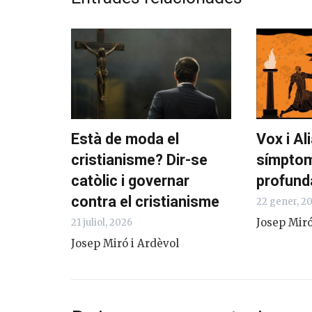
Està de moda el
Vox i Al
cristianisme? Dir-se
símptom
catòlic i governar
profunda
contra el cristianisme
22 gener, 2
Josep Miró
21 juliol, 2026
Josep Miró i Ardèvol