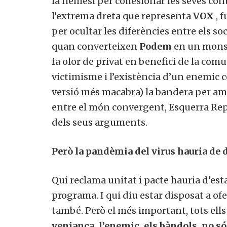
la nèmesi per cohesionar les seves con
l’extrema dreta que representa
VOX
, 
per ocultar les diferències entre els so
quan converteixen
Podem
en un monst
fa olor de privat en benefici de la comun
victimisme i l’existència d’un enemic 
versió més macabra) la bandera per am
entre el món convergent, Esquerra Repu
dels seus arguments.
Però la pandèmia del virus hauria de 
Qui reclama unitat i pacte hauria d’est
programa. I qui diu estar disposat a ofe
també. Però el més important, tots ell
venjança, l’enemic, els bàndols, no só