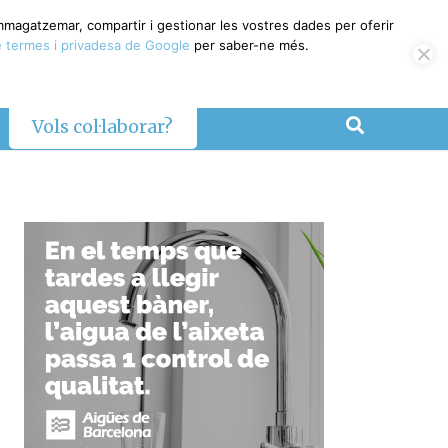
emmagatzemar, compartir i gestionar les vostres dades per oferir
 termes i privadesa de Google
per saber-ne més.
Vols col·laborar?