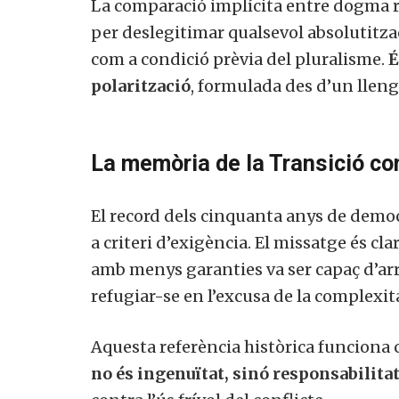
La comparació implícita entre dogma re
per deslegitimar qualsevol absolutitzaci
com a condició prèvia del pluralisme.
É
polarització
, formulada des d’un llen
La memòria de la Transició c
El record dels cinquanta anys de democ
a criteri d’exigència. El missatge és cl
amb menys garanties va ser capaç d’arr
refugiar-se en l’excusa de la complexit
Aquesta referència històrica funciona 
no és ingenuïtat, sinó responsabilita