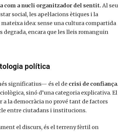
a com a nucli organitzador del sentit.
Al seu
ar social, les apel·lacions ètiques i la
la mateixa idea: sense una cultura compartida
 es degrada, encara que les lleis romanguin
tologia política
és significatius— és el de
crisi de confiança
.
iològica, sinó d’una categoria explicativa. El
er a la democràcia no prové tant de factors
le entre ciutadans i institucions.
ent el discurs, és el terreny fèrtil on