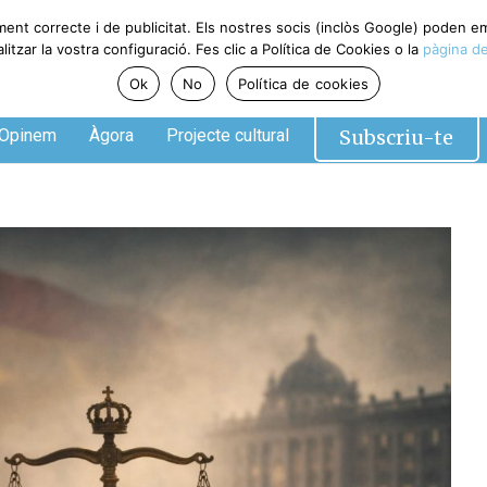
ment correcte i de publicitat. Els nostres socis (inclòs Google) poden 
tzar la vostra configuració. Fes clic a Política de Cookies o la
pàgina de
Ok
No
Política de cookies
Subscriu-te
Opinem
Àgora
Projecte cultural