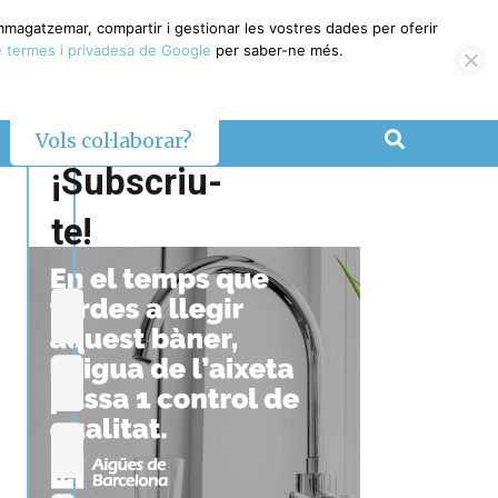
emmagatzemar, compartir i gestionar les vostres dades per oferir
 termes i privadesa de Google
per saber-ne més.
Vols col·laborar?
¡Subscriu-
te!