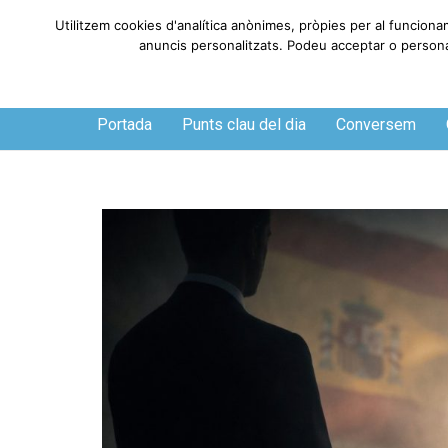
Utilitzem cookies d'analítica anònimes, pròpies per al funciona
anuncis personalitzats. Podeu acceptar o personali
Dilluns, 10 de agosto de 2026
Portada
Punts clau del dia
Conversem