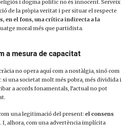
ligiós i dogma polític no és innocent. Serveix
ó de la pròpia veritat i per situar el respecte
s, en el fons, una crítica indirecta a la
guatge moral més que partidista.
om a mesura de capacitat
ràcia no opera aquí com a nostàlgia, sinó com
ar: si una societat molt més pobra, més dividida i
ibar a acords fonamentals, l’actual no pot
at.
com una legitimació del present:
el consens
t
. I, alhora, com una advertència implícita