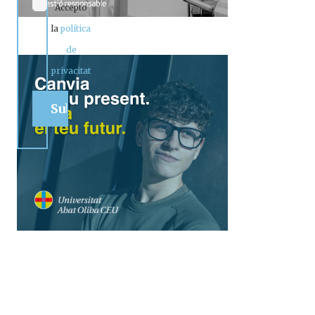
Accepto
la
política
de
privacitat