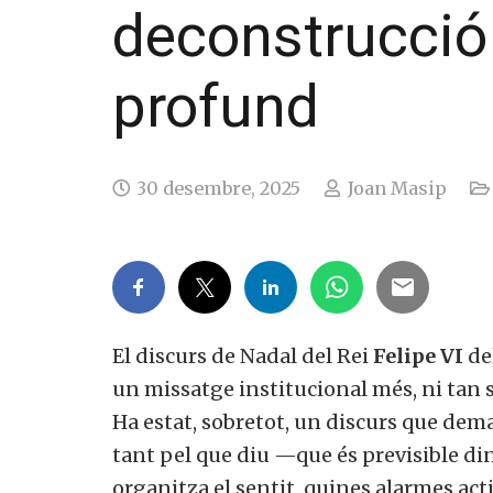
deconstrucció 
profund
30 desembre, 2025
Joan Masip
El discurs de Nadal del Rei
Felipe VI
de
un missatge institucional més, ni tan s
Ha estat, sobretot, un discurs que deman
tant pel que diu —que és previsible di
organitza el sentit, quines alarmes act