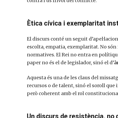
contra l’ús frívol del conflicte.
Ètica cívica i exemplaritat ins
El discurs conté un seguit d’apel·lacion
escolta, empatia, exemplaritat. No só
normatives. El Rei no entra en polítiq
paper no és el de legislador, sinó el d’
à
Aquesta és una de les claus del missat
recursos o de talent, sinó el soroll que
però coherent amb el rol constituciona
Un discurs de resistència, no