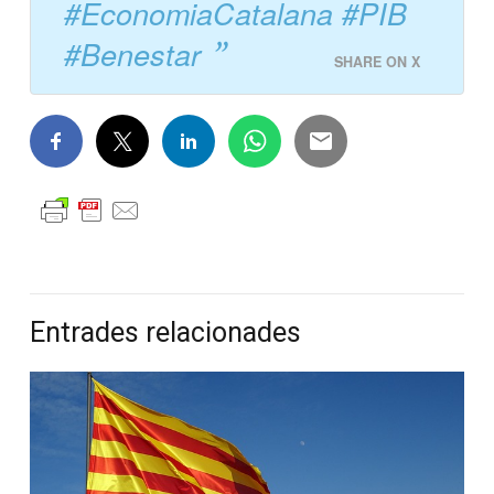
#EconomiaCatalana #PIB
#Benestar
SHARE ON X
Entrades relacionades