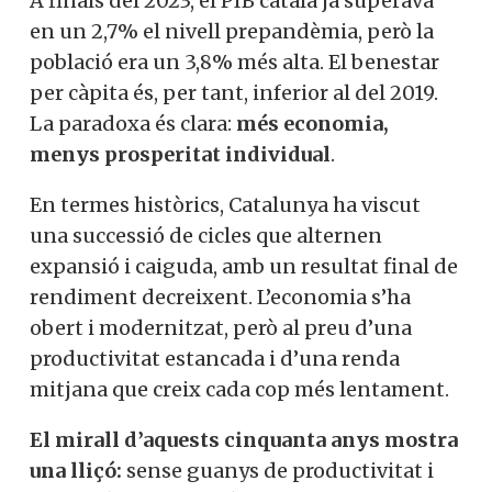
A finals del 2023, el PIB català ja superava
en un 2,7% el nivell prepandèmia, però la
població era un 3,8% més alta. El benestar
per càpita és, per tant, inferior al del 2019.
La paradoxa és clara:
més economia,
menys prosperitat individual
.
En termes històrics, Catalunya ha viscut
una successió de cicles que alternen
expansió i caiguda, amb un resultat final de
rendiment decreixent. L’economia s’ha
obert i modernitzat, però al preu d’una
productivitat estancada i d’una renda
mitjana que creix cada cop més lentament.
El mirall d’aquests cinquanta anys mostra
una lliçó:
sense guanys de productivitat i