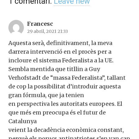
1
comentari
.
Leave new
Francesc
29 abril, 2021 21:33
Aquesta serà, definitivament, la meva
darrera intervenció en el procès per a
incloure el sistema Federalista a la UE.
Sembla mentida que titllin a Guy
Verhofstadt de “massa Federalista”, tallant
de cop la possibilitat d’introduir aquesta
gran fórmula, que ja tenien
en perspectiva les autoritats europees. El
que més em preocupa és el futur de
Catalunya
veient la decadència econòmica constant,
perquè els porucs antipatriotes s’en van cap