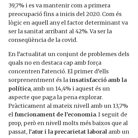
un màxim del 39,7% i es va mantenir com
a primera preocupació fins a inicis del
2020. Com és lògic en aquell any el factor
determinant va ser la sanitat arribant al
42%. Va ser la conseqüència de la covid.
En l’actualitat un conjunt de problemes
dels quals no en destaca cap amb força
concentren l’atenció. El primer d’ells
sorprenentment és la
insatisfacció
amb
la política
, amb un 14,4% i aquest és un
aspecte que paga la pena explorar.
Pràcticament al mateix nivell amb un
13,7% el
funcionament de l’economia
. I
seguit de prop, però en nivell molts més
baixos que al passat, l’
atur i la precarietat
laboral
amb un 10,6%, la sanitat i la SS