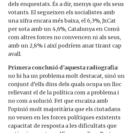
estem considerant. ERC, que apareix en
Vols col·laborar a
primera posició, només aporta resposta
Converses a Catalunya?
per al 9% dels enquestats. És a dir, menys
que els seus votants. El segueixen els
socialistes amb una xifra encara més
baixa, el 6,3%, JxCat per sota amb un 4,6%,
Et convidem a participar i
Catalunya en Comú com altres forces no
ser un
convencen ni als seus, amb un 2,8% i així
membre actiu de la nostra
podríem anar tirant cap avall.
comunitat.
Primera conclusió d’aquesta radiografia
:
no hi ha un problema molt destacat, sinó
un conjunt d’ells dins dels quals ocupa un
Si, vull col·laborar activament
lloc rellevant el de la política com a
problema i no com a solució. Fet que
encaixa amb l’opinió molt majoritària que
No, però vull rebre el butlletí
els ciutadans no veuen en les forces