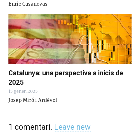
Tic-tac, tic-tac. Catalunya, el temps
passa i seguim en un cercle viciós
21 gener, 2025
Enric Casanovas
Catalunya: una perspectiva a inicis de
2025
15 gener, 2025
Josep Miró i Ardèvol