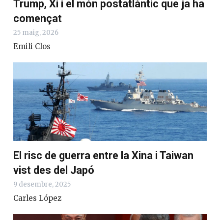
Trump, Xi i el món postatlàntic que ja ha
començat
25 maig, 2026
Emili Clos
El risc de guerra entre la Xina i Taiwan
vist des del Japó
9 desembre, 2025
Carles López