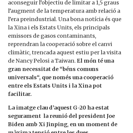
aconseguir l’objectiu de limitar a 1,5 graus
l’augment de la temperatura amb relació a
l’era preindustrial. Una bona notícia és que
la Xina i els Estats Units, els principals
emissors de gasos contaminants,
reprendran la cooperació sobre el canvi
climàtic, trencada aquest estiu per la visita
de Nancy Pelosi a Taiwan.
El món té una
gran necessitat de “béns comuns
universals“, que només una cooperació
entre els Estats Units i la Xina pot
facilitar.
La imatge clau d’aquest G-20 ha estat
segurament la reunió del president Joe
Biden amb Xi Jinping
,
en un moment de
màxima tensió entre les dues