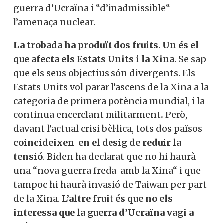
guerra d’Ucraïna i “d’inadmissible“
l’amenaça nuclear.
La trobada ha produït dos fruits
.
Un és el
que afecta els Estats Units i la Xina
. Se sap
que els seus objectius són divergents. Els
Estats Units vol parar l’ascens de la Xina a la
categoria de primera potència mundial, i la
continua encerclant militarment
.
Però,
davant l’actual crisi bèl·lica, tots dos països
coincideixen en el desig de reduir la
tensió
. Biden ha declarat que no hi haurà
una “nova guerra freda amb la Xina“ i que
tampoc hi haurà invasió de Taiwan per part
de la Xina.
L’altre fruit és que no els
interessa que la guerra d’Ucraïna vagi a