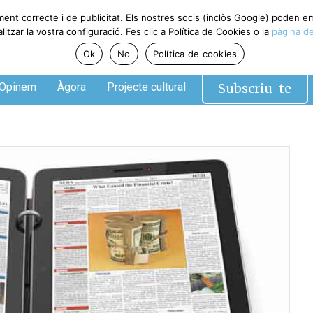
ment correcte i de publicitat. Els nostres socis (inclòs Google) poden 
tzar la vostra configuració. Fes clic a Política de Cookies o la
pàgina de
Ok
No
Política de cookies
Subscriu-te
Opinem
Àgora
Projecte cultural