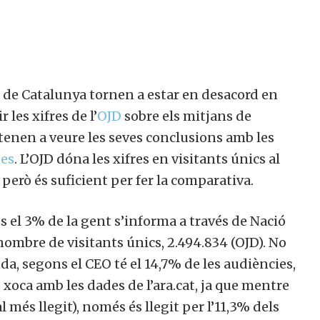
 de Catalunya tornen a estar en desacord en
 les xifres de l’
OJD
sobre els mitjans de
 tenen a veure les seves conclusions amb les
mes
. L’OJD dóna les xifres en visitants únics al
 però és suficient per fer la comparativa.
el 3% de la gent s’informa a través de Nació
 nombre de visitants únics, 2.494.834 (OJD). No
nda, segons el CEO té el 14,7% de les audiències,
ò xoca amb les dades de l’ara.cat, ja que mentre
al més llegit), només és llegit per l’11,3% dels