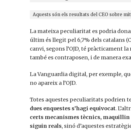
Aquests són els resultats del CEO sobre mitj
La mateixa peculiaritat es podria donar
últim és llegit pel 6,7% dels catalans (C
canvi, segons l’OJD, té pràcticament la m
també es contraposen, i de manera exag
La Vanguardia digital, per exemple, que
no apareix a l’OJD.
Totes aquestes peculiaritats podrien t
dues enquestes s’hagi equivocat
. L’al
certs mecanismes tècnics, maquillin e
siguin reals
, sinó d’aquestes estratègi