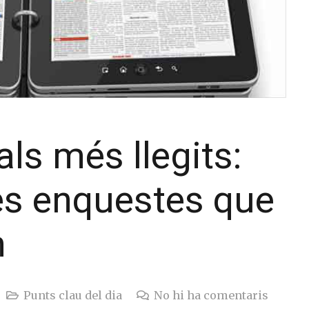
tals més llegits:
es enquestes que
n
Punts clau del dia
No hi ha comentaris