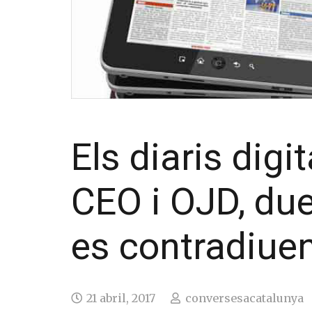
Els diaris digi
CEO i OJD, du
es contradiue
21 abril, 2017
conversesacatalunya