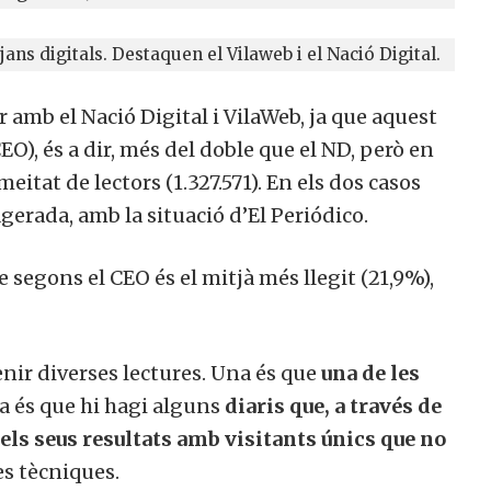
ans digitals. Destaquen el Vilaweb i el Nació Digital.
 amb el Nació Digital i VilaWeb, ja que aquest
EO), és a dir, més del doble que el ND, però en
eitat de lectors (1.327.571). En els dos casos
erada, amb la situació d’El Periódico.
 segons el CEO és el mitjà més llegit (21,9%),
enir diverses lectures. Una és que
una de les
tra és que hi hagi alguns
diaris que, a través de
ls seus resultats amb visitants únics que no
es tècniques.