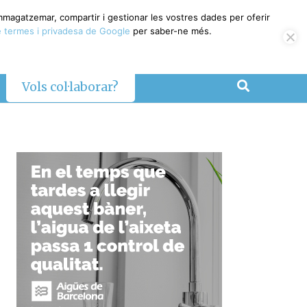
emmagatzemar, compartir i gestionar les vostres dades per oferir
 termes i privadesa de Google
per saber-ne més.
Vols col·laborar?