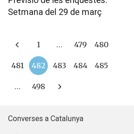
Previsió de les enquestes.
Setmana del 29 de març
1
…
479
480
481
482
483
484
485
…
498
Converses a Catalunya