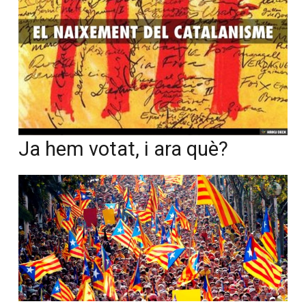
Ja hem votat, i ara què?