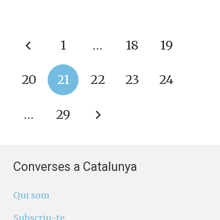
1
…
18
19
20
21
22
23
24
…
29
Converses a Catalunya
Qui som
Subscriu-te