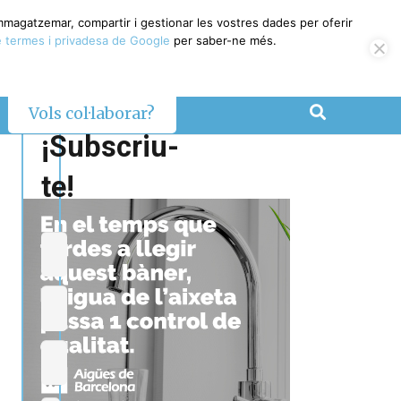
emmagatzemar, compartir i gestionar les vostres dades per oferir
 termes i privadesa de Google
per saber-ne més.
Vols col·laborar?
¡Subscriu-
te!