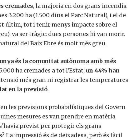
es cremades
, la majoria en dos grans incendis:
s 3.200 ha (1.500 dins el Parc Natural), i el de
t últim, tot i tenir menys impacte sobre el
u), va ser tràgic: dues persones hi van morir.
natural del Baix Ebre és molt més greu.
lunya és la comunitat autònoma amb més
.000 ha cremades a tot l’Estat,
un 44% han
extensió més gran ni registrar les temperatures
lat en la previsió
.
en les previsions probabilístiques del Govern
? Quines mesures es van prendre en matèria
s’havia previst per protegir els grans
s? La impressió és de deixadesa, però és fàcil