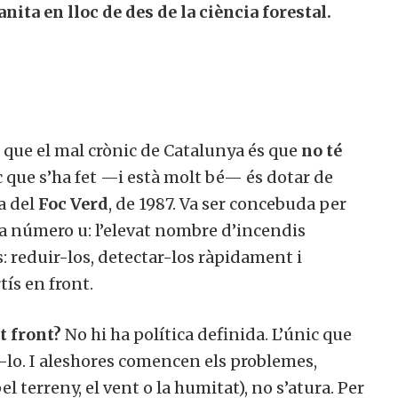
ita en lloc de des de la ciència forestal.
que el mal crònic de Catalunya és que
no té
ic que s’ha fet —i està molt bé— és dotar de
ia del
Foc Verd
, de 1987. Va ser concebuda per
ma número u: l’elevat nombre d’incendis
s: reduir-los, detectar-los ràpidament i
tís en front.
t front?
No hi ha política definida. L’únic que
r-lo. I aleshores comencen els problemes,
 terreny, el vent o la humitat), no s’atura. Per