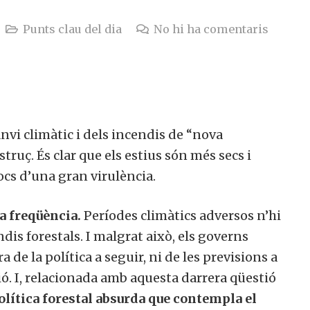
Punts clau del dia
No hi ha comentaris
anvi climàtic i dels incendis de “nova
estruç. És clar que els estius són més secs i
focs d’una gran virulència.
va freqüència.
Períodes climàtics adversos n’hi
is forestals. I malgrat això, els governs
 de la política a seguir, ni de les previsions a
ció. I, relacionada amb aquesta darrera qüestió
política forestal absurda que contempla el