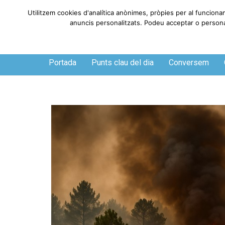
Utilitzem cookies d'analítica anònimes, pròpies per al funciona
anuncis personalitzats. Podeu acceptar o personali
Divendres, 7 de agosto de 2026
Portada
Punts clau del dia
Conversem