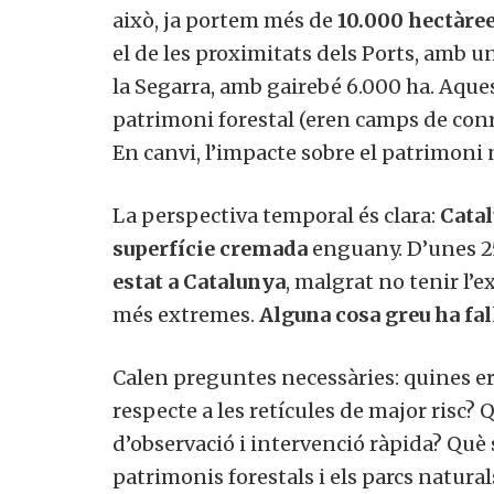
això, ja portem més de
10.000 hectàre
el de les proximitats dels Ports, amb une
la Segarra, amb gairebé 6.000 ha. Aques
patrimoni forestal (eren camps de conre
En canvi, l’impacte sobre el patrimoni 
La perspectiva temporal és clara:
Cata
superfície cremada
enguany. D’unes 25
estat a Catalunya
, malgrat no tenir l’
més extremes.
Alguna cosa greu ha fal
Calen preguntes necessàries: quines er
respecte a les retícules de major risc
d’observació i intervenció ràpida? Què 
patrimonis forestals i els parcs natural