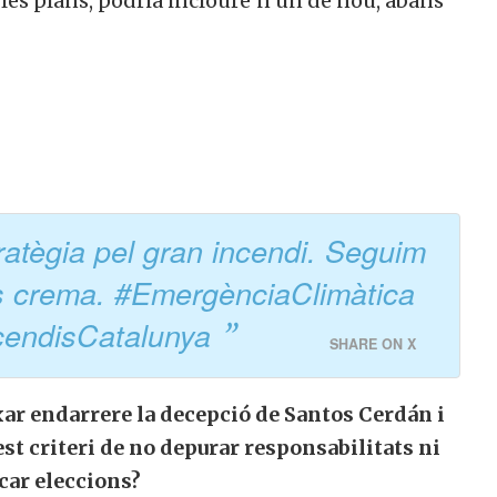
bles plans, podria incloure’n un de nou, abans
ratègia pel gran incendi. Seguim
ís crema. #EmergènciaClimàtica
cendisCatalunya
SHARE ON X
ixar endarrere la decepció de Santos Cerdán i
t criteri de no depurar responsabilitats ni
car eleccions?