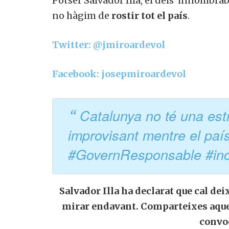
Potser Salvador Illa, el dels innombra
no hàgim de
rostir tot el país
.
Twitter: @jmiroardevol
Facebook: josepmiroardevol
Catalunya no té una est
improvisant mentre el pa
#GovernResponsable #in
Salvador Illa ha declarat que cal de
mirar endavant. Comparteixes aques
convo