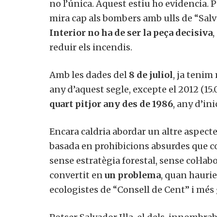
no l’única. Aquest estiu ho evidencia. P
mira cap als bombers amb ulls de “Salve
Interior no ha de ser la peça decisiva
,
reduir els incendis.
Amb les dades del
8 de juliol
, ja tenim
any d’aquest segle, excepte el 2012 (15.0
quart pitjor any des de 1986
, any d’ini
Encara caldria abordar un altre aspecte
basada en prohibicions absurdes que co
sense estratègia forestal, sense col·lab
convertit en
un problema
, quan haurie
ecologistes de “Consell de Cent” i més