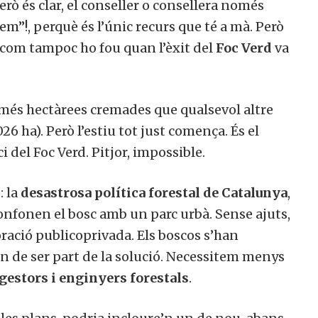
erò és clar, el conseller o consellera només
m”!, perquè és l’únic recurs que té a mà. Però
 com tampoc ho fou quan l’èxit del
Foc Verd
va
 més hectàrees cremades que qualsevol altre
26 ha). Però l’estiu tot just comença. És el
ci del Foc Verd. Pitjor, impossible.
: la
desastrosa política forestal de Catalunya
,
nfonen el bosc amb un parc urbà. Sense ajuts,
oració publicoprivada. Els boscos s’han
n de ser part de la solució. Necessitem menys
gestors i enginyers forestals
.