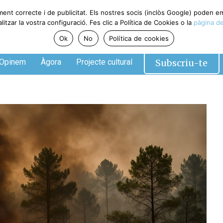
ment correcte i de publicitat. Els nostres socis (inclòs Google) poden 
tzar la vostra configuració. Fes clic a Política de Cookies o la
pàgina de
Ok
No
Política de cookies
Subscriu-te
Opinem
Àgora
Projecte cultural