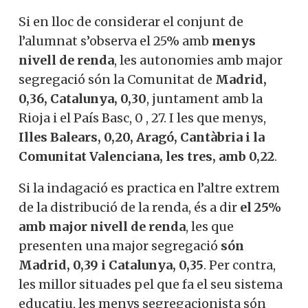
30, Cantàbria 0,30 i Extremadura 0,30.
Si en lloc de considerar el conjunt de
l’alumnat s’observa el 25% amb
menys
nivell de renda
, les autonomies amb
major segregació són la Comunitat de
Madrid, 0,36, Catalunya, 0,30
, juntament
amb la Rioja i el País Basc, 0 , 27. I les que
menys,
Illes Balears, 0,20, Aragó,
Cantàbria i la Comunitat Valenciana, les
tres, amb 0,22
.
Si la indagació es practica en l’altre
extrem de la distribució de la renda, és a
dir
el 25% amb major nivell de renda
, les
que presenten una major segregació
són
Madrid, 0,39 i Catalunya, 0,35
. Per contra,