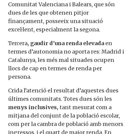
Basc, les dues que destaquen amb
diferència del conjunt, ocupen bons llocs
en termes de baixa segregació. Per l’altra
banda, la Comunitat Valenciana i Balears,
que són dues de les que obtenen pitjor
finançament, posseeix una situació
excel·lent, especialment la segona.
Tercera
, gaudir d’una renda elevada
en
termes d’autonomia no aporta res: Madrid
i Catalunya, les més mal situades ocupen
llocs de cap en termes de renda per
Vols col·laborar a
persona.
Converses a Catalunya?
Crida l’atenció el resultat d’aquestes dues
últimes comunitats. Totes dues són les
menys inclusives,
tant mesurat com a