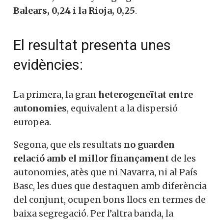
les millor situades pel que fa el seu
sistema educatiu, les menys
segregacionista són
Balears, 0,24 i la
Rioja, 0,25
.
El resultat presenta unes
evidències:
La primera, la gran
heterogeneïtat entre
autonomies
, equivalent a la dispersió
europea.
Segona, que els resultats
no guarden
relació amb el millor finançament
de les
autonomies, atès que ni Navarra, ni al País