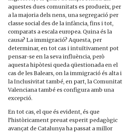
mitjana del conjunt de la població escolar,
Et convidem a participar i
com per la cambra de població amb
ser un
menors ingressos, i el quart de major
membre actiu de la nostra
renda. En aquestes dues comunitats es
produeix, per a la majoria dels nens, una
comunitat.
segregació per classe social des de la
infància, fins i tot, comparats a escala
europea. Quina és la causa? La
Si, vull col·laborar activament
immigració? Aquesta, per determinar, en
tot cas i intuïtivament pot pensar-se en la
seva influència, però aquesta hipòtesi
No, però vull rebre el butlletí
queda qüestionada en el cas de les Balears,
on la immigració és alta i la Inclusivitat
també, en part, la Comunitat Valenciana
també es configura amb una excepció.