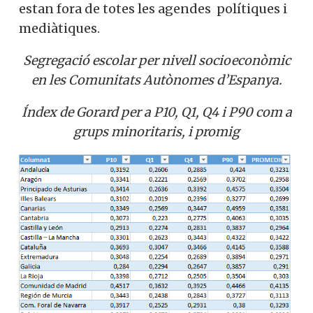
nivells molt baixos en relació a Europa.
Ambdós, temes decisius per al futur del
país, perquè determinen el seu capital
social i cohesió, estan fora de totes les
agendes polítiques i mediàtiques.
Segregació escolar per nivell
socioeconòmic en les Comunitats
Autònomes d’Espanya.
Índex de Gorard per a P10, Q1, Q4 i P90 com
a grups minoritaris, i promig