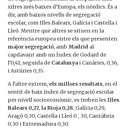
de segregació semblant al del països amb
xifres més baixes d’Europa, els nòrdics. És
a dir, amb baixos nivells de segregació
escolar, com Illes Balears, Galícia i Castella
i Lleó. Mentre que altres se situen en la
referència europea entre els que
presenten
major segregació
, amb
Madrid
al capdavant amb un Índex de Godard de
l’0,41, seguida de
Catalunya
i Canàries,
0,36, i Astúries 0,35.
A l’altre extrem,
els millors resultats
, en
el sentit de baix índex de segregació
escolar per nivell socioeconòmic, es
troben les
Illes Balears 0,27, la Rioja 0,28
,
Galícia 0,29, Aragó 0,30, Castella i Lleó 0 ,