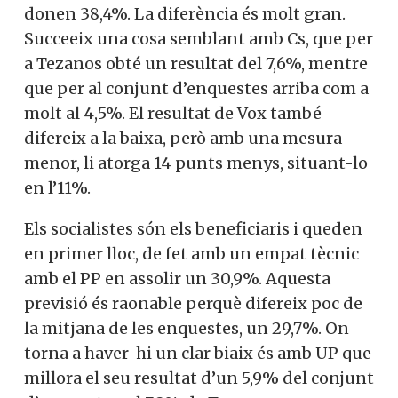
donen 38,4%. La diferència és molt gran.
Succeeix una cosa semblant amb Cs, que per
a Tezanos obté un resultat del 7,6%, mentre
que per al conjunt d’enquestes arriba com a
molt al 4,5%. El resultat de Vox també
difereix a la baixa, però amb una mesura
menor, li atorga 14 punts menys, situant-lo
en l’11%.
Els socialistes són els beneficiaris i queden
en primer lloc, de fet amb un empat tècnic
amb el PP en assolir un 30,9%. Aquesta
previsió és raonable perquè difereix poc de
la mitjana de les enquestes, un 29,7%. On
torna a haver-hi un clar biaix és amb UP que
millora el seu resultat d’un 5,9% del conjunt