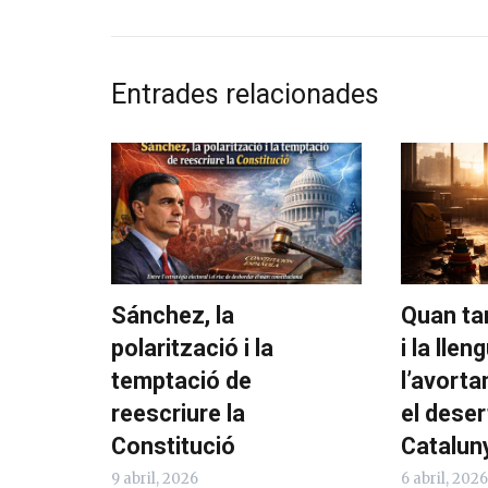
Entrades relacionades
Sánchez, la
Quan ta
polarització i la
i la llen
temptació de
l’avorta
reescriure la
el deser
Constitució
Catalun
9 abril, 2026
6 abril, 2026