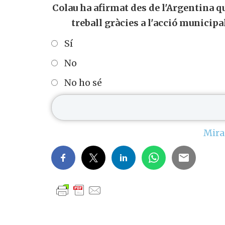
Colau ha afirmat des de l'Argentina q
treball gràcies a l'acció municipa
Sí
No
No ho sé
Mira