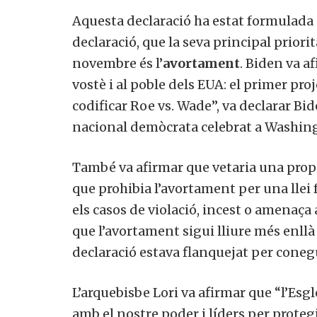
Aquesta declaració ha estat formulada
declaració, que la seva principal priori
novembre és l’
avortament
. Biden va a
vostè i al poble dels EUA: el primer pro
codificar Roe vs. Wade”, va declarar Bid
nacional demòcrata celebrat a Washin
També va afirmar que vetaria una propos
que prohibia l’avortament per una llei 
els casos de violació, incest o amenaça 
que l’avortament sigui lliure més enll
declaració estava flanquejat per conegu
L’arquebisbe Lori va afirmar que “l’Esgl
amb el nostre poder i líders per protegi