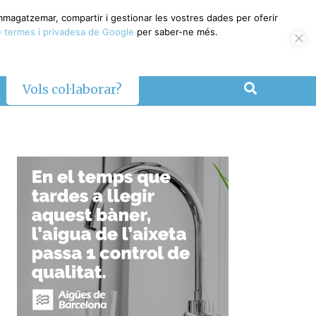
emmagatzemar, compartir i gestionar les vostres dades per oferir
 termes i privadesa de Google
per saber-ne més.
Vols col·laborar?