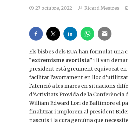
27 octubre, 2022
Ricard Mestres
Els bisbes dels EUA han formulat una cr
“
extremisme avortista
” i li van dema
president està greument equivocat en c
facilitar l’avortament en lloc d’utilitz
l’atenció a les mares en situacions difí
d’Activitats Provida de la Conferència d
William Edward Lori de Baltimore el pa
finalitzar i implorem al president Bid
nascuts i la cura genuïna que necessite