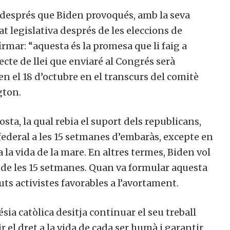
 després que Biden provoqués, amb la seva
tat legislativa després de les eleccions de
firmar: “aquesta és la promesa que li faig a
jecte de llei que enviaré al Congrés serà
en el 18 d’octubre en el transcurs del comitè
gton.
ta, la qual rebia el suport dels republicans,
federal a les 15 setmanes d’embaràs, excepte en
a la vida de la mare. En altres termes, Biden vol
à de les 15 setmanes. Quan va formular aquesta
ts activistes favorables a l’avortament.
ésia catòlica desitja continuar el seu treball
r el dret a la vida de cada ser humà i garantir