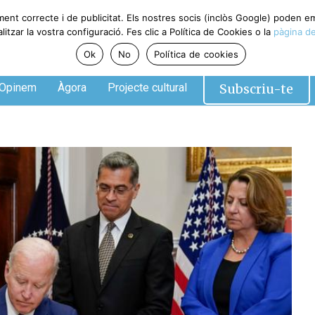
ment correcte i de publicitat. Els nostres socis (inclòs Google) poden 
tzar la vostra configuració. Fes clic a Política de Cookies o la
pàgina de
Ok
No
Política de cookies
Subscriu-te
Opinem
Àgora
Projecte cultural