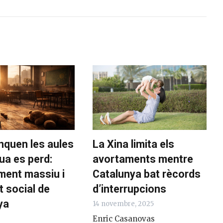
nquen les aules
La Xina limita els
gua es perd:
avortaments mentre
ment massiu i
Catalunya bat rècords
t social de
d’interrupcions
ya
14 novembre, 2025
Enric Casanovas