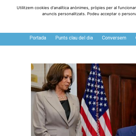
Utilitzem cookies d'analítica anònimes, pròpies per al funciona
anuncis personalitzats. Podeu acceptar o personali
Dijous, 6 de agosto de 2026
Portada
Punts clau del dia
Conversem